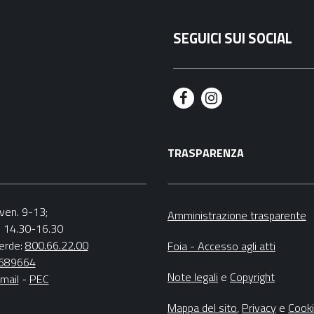
SEGUICI SUI SOCIAL
F
I
a
n
TRASPARENZA
c
s
e
t
b
a
.-ven. 9-13;
Amministrazione trasparente
v. 14.30-16.30
o
g
erde:
800.66.22.00
Foia - Accesso agli atti
o
r
4689664
Note legali
e
Copyright
mail
-
PEC
k
a
m
Mappa del sito
,
Privacy
e
Cook