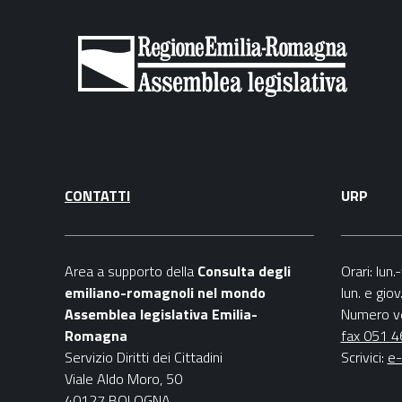
CONTATTI
URP
Area a supporto della
C
onsulta degli
Orari
: lun
emiliano-romagnoli nel mondo
lun. e gio
Assemblea legislativa Emilia-
Numero v
Romagna
fax 051 
Servizio Diritti dei Cittadini
Scrivici
:
e-
Viale Aldo Moro, 50
40127 BOLOGNA