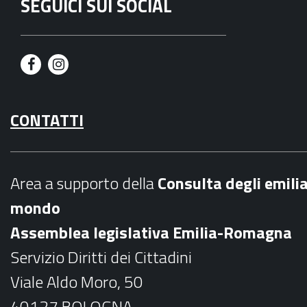
SEGUICI SUI SOCIAL
F
I
a
n
CONTATTI
c
s
e
t
b
a
Area a supporto della
C
onsulta degli emili
o
g
mondo
o
r
Assemblea legislativa Emilia-Romagna
k
a
Servizio Diritti dei Cittadini
m
Viale Aldo Moro, 50
40127 BOLOGNA