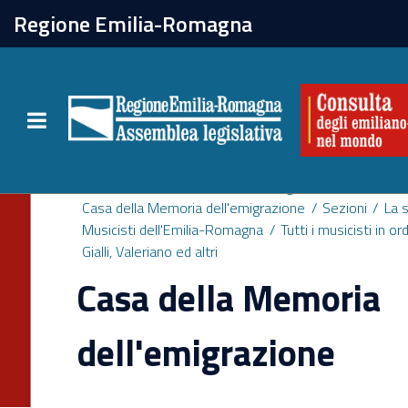
chiudi
Regione Emilia-Romagna
La Consulta
Toggle navigation
Attività
La Consulta
Storia dell'emigrazione
Per chi vive all'estero
Casa della Memoria dell'emigrazione
Sezioni
La 
Musicisti dell'Emilia-Romagna
Tutti i musicisti in o
Gialli, Valeriano ed altri
Newsletter
Casa della Memoria
dell'emigrazione