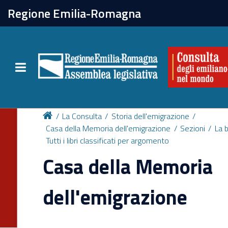
chiudi
Regione Emilia-Romagna
La Consulta
Toggle navigation
Attività
Per chi vive all'estero
La Consulta
Storia dell'emigrazione
Casa della Memoria dell'emigrazione
Sezioni
La b
Tutti i libri classificati per argomento
Newsletter
Casa della Memoria
dell'emigrazione