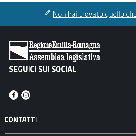
Non hai trovato quello che
SEGUICI SUI SOCIAL
F
I
a
n
CONTATTI
c
s
e
t