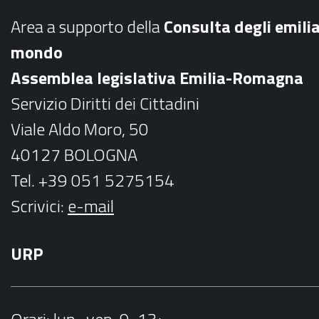
b
a
Area a supporto della
C
onsulta degli emili
o
g
mondo
o
r
Assemblea legislativa Emilia-Romagna
k
a
Servizio Diritti dei Cittadini
m
Viale Aldo Moro, 50
40127 BOLOGNA
Tel. +39 051 5275154
Scrivici:
e-mail
URP