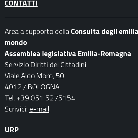
CONTATTI
c
s
e
t
b
a
Area a supporto della
C
onsulta degli emili
o
g
mondo
o
r
Assemblea legislativa Emilia-Romagna
k
a
Servizio Diritti dei Cittadini
m
Viale Aldo Moro, 50
40127 BOLOGNA
Tel. +39 051 5275154
Scrivici:
e-mail
URP