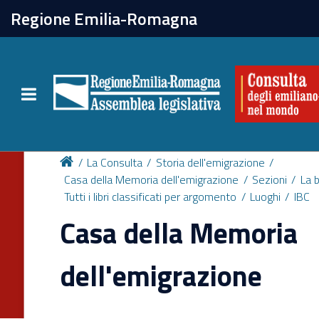
chiudi
Regione Emilia-Romagna
La Consulta
Toggle navigation
Attività
Per chi vive all'estero
La Consulta
Storia dell'emigrazione
Casa della Memoria dell'emigrazione
Sezioni
La b
Tutti i libri classificati per argomento
Luoghi
IBC
Newsletter
Casa della Memoria
dell'emigrazione