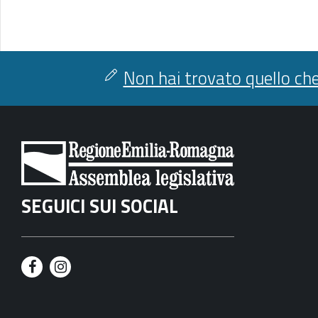
Non hai trovato quello che
SEGUICI SUI SOCIAL
F
I
a
n