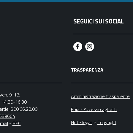
SEGUICI SUI SOCIAL
F
I
a
n
TRASPARENZA
c
s
e
t
b
a
.-ven. 9-13;
Amministrazione trasparente
v. 14.30-16.30
o
g
erde:
800.66.22.00
Foia - Accesso agli atti
o
r
4689664
Note legali
e
Copyright
mail
-
PEC
k
a