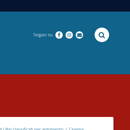
SEARCH
Seguici su
facebook
instagram
email
ti i libri classificati per argomento
Cinema