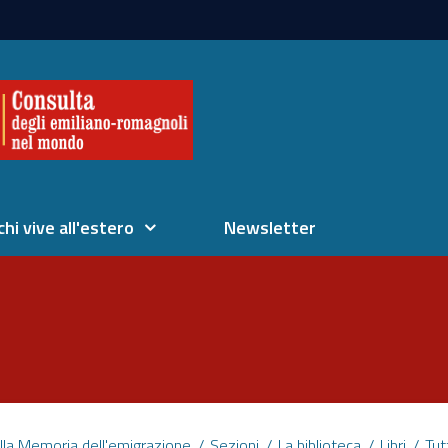
chi vive all'estero
Newsletter
lla Memoria dell'emigrazione
Sezioni
La biblioteca
Libri
Tut