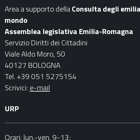
b
a
Area a supporto della
C
onsulta degli emili
o
g
mondo
o
r
Assemblea legislativa Emilia-Romagna
k
a
Servizio Diritti dei Cittadini
m
Viale Aldo Moro, 50
40127 BOLOGNA
Tel. +39 051 5275154
Scrivici:
e-mail
URP
Orari
: lun.-ven. 9-13;