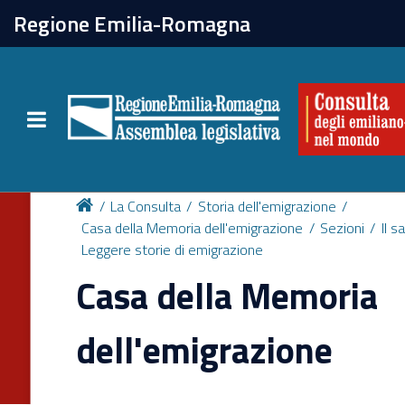
chiudi
Regione Emilia-Romagna
La Consulta
Toggle navigation
Attività
Per chi vive all'estero
La Consulta
Storia dell'emigrazione
Casa della Memoria dell'emigrazione
Sezioni
Il s
Leggere storie di emigrazione
Newsletter
Casa della Memoria
dell'emigrazione