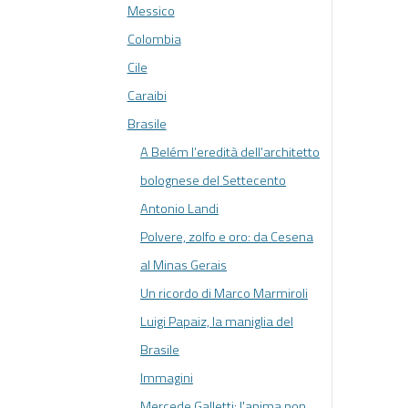
Messico
Colombia
Cile
Caraibi
Brasile
A Belém l’eredità dell’architetto
bolognese del Settecento
Antonio Landi
Polvere, zolfo e oro: da Cesena
al Minas Gerais
Un ricordo di Marco Marmiroli
Luigi Papaiz, la maniglia del
Brasile
Immagini
Mercede Galletti: l'anima non