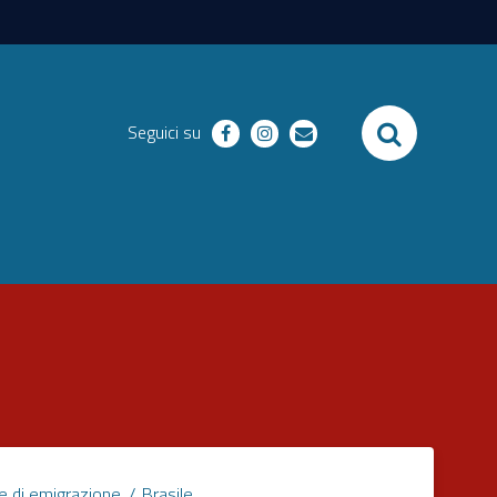
SEARCH
Seguici su
facebook
instagram
email
e di emigrazione
Brasile