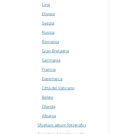
Cina
Etiopia
Svezia
Russia
Romania
Gran Bretagna
Germania
Francia
Danimarca
Città del Vaticano
Belgio
Olanda
Albania
Sfogliare album fotografici