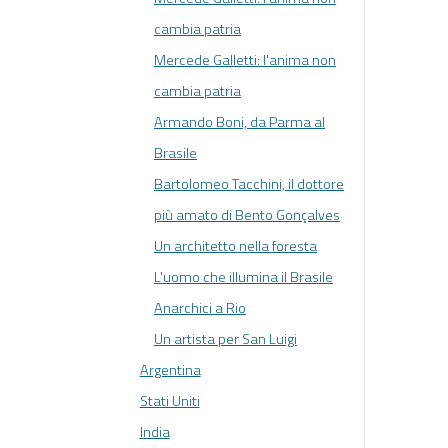
cambia patria
Mercede Galletti: l'anima non
cambia patria
Armando Boni, da Parma al
Brasile
Bartolomeo Tacchini, il dottore
più amato di Bento Gonçalves
Un architetto nella foresta
L'uomo che illumina il Brasile
Anarchici a Rio
Un artista per San Luigi
Argentina
Stati Uniti
India