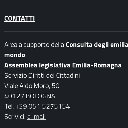
a
n
CONTATTI
c
s
e
t
b
a
Area a supporto della
C
onsulta degli emili
o
g
mondo
o
r
Assemblea legislativa Emilia-Romagna
k
a
Servizio Diritti dei Cittadini
m
Viale Aldo Moro, 50
40127 BOLOGNA
Tel. +39 051 5275154
Scrivici:
e-mail