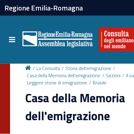
chiudi
Regione Emilia-Romagna
La Consulta
Toggle navigation
Attività
Per chi vive all'estero
La Consulta
Storia dell'emigrazione
Casa della Memoria dell'emigrazione
Sezioni
Il s
Leggere storie di emigrazione
Brasile
Newsletter
Casa della Memoria
dell'emigrazione