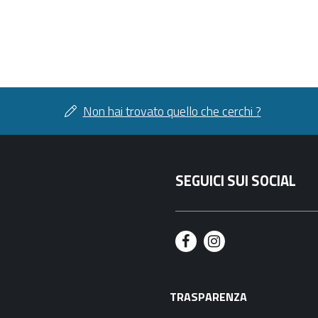
Non hai trovato quello che cerchi ?
SEGUICI SUI SOCIAL
F
I
a
n
TRASPARENZA
c
s