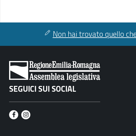
Non hai trovato quello che
SEGUICI SUI SOCIAL
F
I
a
n