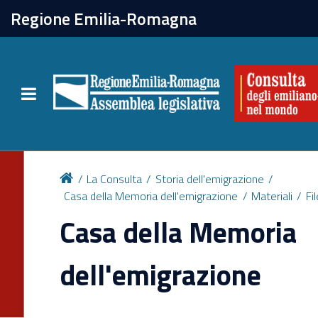
chiudi
Regione Emilia-Romagna
La Consulta
Toggle navigation
Attività
Per chi vive all'estero
La Consulta
Storia dell'emigrazione
Casa della Memoria dell'emigrazione
Materiali
Fi
Newsletter
Casa della Memoria
dell'emigrazione