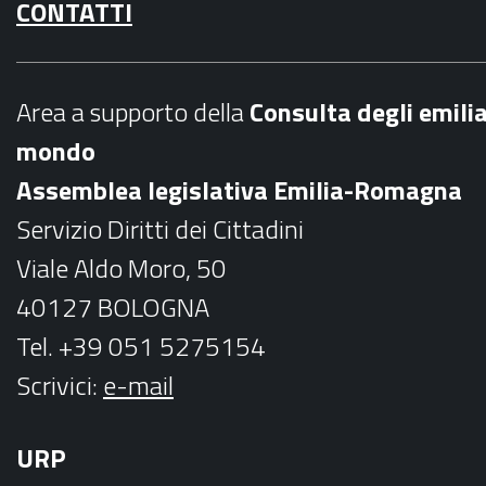
CONTATTI
c
s
e
t
b
a
Area a supporto della
C
onsulta degli emili
o
g
mondo
o
r
Assemblea legislativa Emilia-Romagna
k
a
Servizio Diritti dei Cittadini
m
Viale Aldo Moro, 50
40127 BOLOGNA
Tel. +39 051 5275154
Scrivici:
e-mail
URP