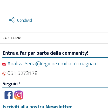
Attiva
Condividi
condividi
facebook
twitter
PARTECIPA!
Entra a far par parte della community!
Analiza.Serra@regione.emilia-romagna.it
051 5273178
Seguici!
Iscriviti alla nostra Newsletter