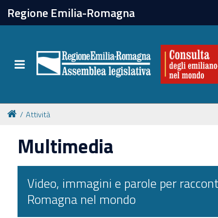
chiudi
Regione Emilia-Romagna
La Consulta
Toggle navigation
Attività
Per chi vive all'estero
Attività
Newsletter
Multimedia
Video, immagini e parole per raccont
Romagna nel mondo