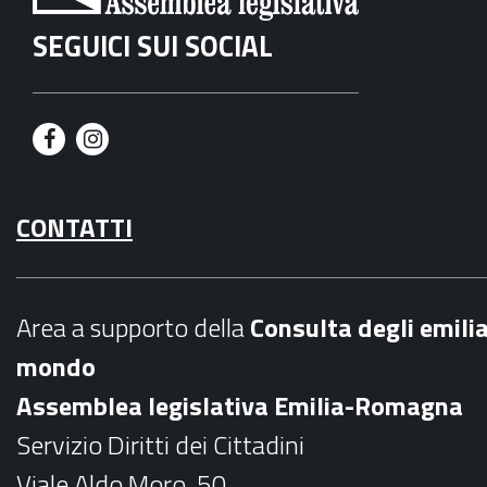
SEGUICI SUI SOCIAL
F
I
a
n
CONTATTI
c
s
e
t
b
a
Area a supporto della
C
onsulta degli emili
o
g
mondo
o
r
Assemblea legislativa Emilia-Romagna
k
a
Servizio Diritti dei Cittadini
m
Viale Aldo Moro, 50