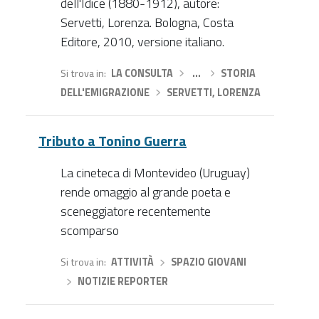
dell'Idice (1880-1912), autore:
Servetti, Lorenza. Bologna, Costa
Editore, 2010, versione italiano.
Si trova in
LA CONSULTA
›
…
›
STORIA
DELL'EMIGRAZIONE
›
SERVETTI, LORENZA
Tributo a Tonino Guerra
La cineteca di Montevideo (Uruguay)
rende omaggio al grande poeta e
sceneggiatore recentemente
scomparso
Si trova in
ATTIVITÀ
›
SPAZIO GIOVANI
›
NOTIZIE REPORTER