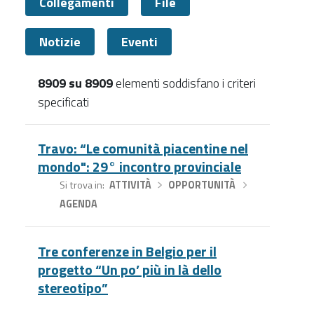
Collegamenti
File
Notizie
Eventi
8909 su 8909
elementi soddisfano i criteri
specificati
Tutti
Travo: “Le comunità piacentine nel
mondo": 29° incontro provinciale
Si trova in
ATTIVITÀ
›
OPPORTUNITÀ
›
AGENDA
Tre conferenze in Belgio per il
progetto “Un po’ più in là dello
stereotipo”