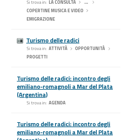
Si trova in
LA CONSULTA
›
…
›
COPERTINE MUSICA E VIDEO
›
EMIGRAZIONE
Turismo delle radici
Si trova in
ATTIVITÀ
›
OPPORTUNITÀ
›
PROGETTI
Turismo delle radici: incontro degli
emiliano-romagnoli a Mar del Plata
(Argentina)
Si trova in
AGENDA
Turismo delle radici: incontro degli
emiliano-romagnoli a Mar del Plata