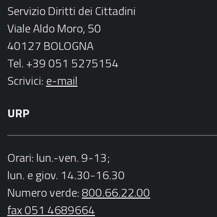
k
a
Servizio Diritti dei Cittadini
m
Viale Aldo Moro, 50
40127 BOLOGNA
Tel. +39 051 5275154
Scrivici:
e-mail
URP
Orari
: lun.-ven. 9-13;
lun. e giov. 14.30-16.30
Numero verde:
800.66.22.00
fax 051 4689664