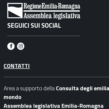
SEGUICI SUI SOCIAL
F
I
a
n
CONTATTI
c
s
e
t
b
a
Area a supporto della
C
onsulta degli emili
o
g
mondo
o
r
Assemblea legislativa Emilia-Romagna