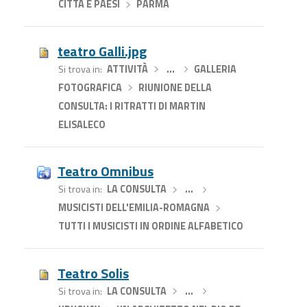
CITTA E PAESI
›
PARMA
teatro Galli.jpg
Si trova in
ATTIVITÀ
›
…
›
GALLERIA
FOTOGRAFICA
›
RIUNIONE DELLA
CONSULTA: I RITRATTI DI MARTIN
ELISALECO
Teatro Omnibus
Si trova in
LA CONSULTA
›
…
›
MUSICISTI DELL'EMILIA-ROMAGNA
›
TUTTI I MUSICISTI IN ORDINE ALFABETICO
Teatro Solis
Si trova in
LA CONSULTA
›
…
›