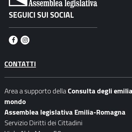
SEGUICI SUI SOCIAL
F
I
a
n
CONTATTI
c
s
e
t
b
a
Area a supporto della
C
onsulta degli emili
o
g
mondo
o
r
Assemblea legislativa Emilia-Romagna
k
a
Servizio Diritti dei Cittadini
m