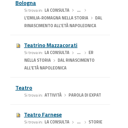
Bologna
Si trova in
LA CONSULTA
›
…
›
L'EMILIA-ROMAGNA NELLA STORIA
›
DAL
RINASCIMENTO ALL'ETÀ NAPOLEONICA
Teatrino Mazzacorati
Si trova in
LA CONSULTA
›
…
›
ER
NELLA STORIA
›
DAL RINASCIMENTO
ALL'ETÀ NAPOLEONICA
Teatro
Si trova in
ATTIVITÀ
›
PAROLA DI EXPAT
Teatro Farnese
Si trova in
LA CONSULTA
›
…
›
STORIE