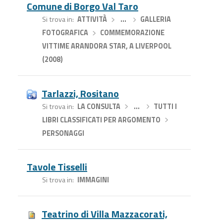
Comune di Borgo Val Taro
Si trova in
ATTIVITÀ
›
…
›
GALLERIA
FOTOGRAFICA
›
COMMEMORAZIONE
VITTIME ARANDORA STAR, A LIVERPOOL
(2008)
Tarlazzi, Rositano
Si trova in
LA CONSULTA
›
…
›
TUTTI I
LIBRI CLASSIFICATI PER ARGOMENTO
›
PERSONAGGI
Tavole Tisselli
Si trova in
IMMAGINI
Teatrino di Villa Mazzacorati,