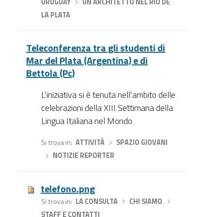
URUGUAY
›
UN ARCHITETTO NEL RIO DE
LA PLATA
Teleconferenza tra gli studenti di
Mar del Plata (Argentina) e di
Bettola (Pc)
L’iniziativa si è tenuta nell’ambito delle
celebrazioni della XIII Settimana della
Lingua Italiana nel Mondo
Si trova in
ATTIVITÀ
›
SPAZIO GIOVANI
›
NOTIZIE REPORTER
telefono.png
Si trova in
LA CONSULTA
›
CHI SIAMO
›
STAFF E CONTATTI