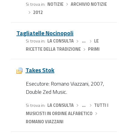
Si trova in
NOTIZIE
›
ARCHIVIO NOTIZIE
›
2012
Tagliatelle Nocinopoli
Si trova in
LA CONSULTA
›
…
›
LE
RICETTE DELLA TRADIZIONE
›
PRIMI
Takes Stok
Esecutore: Romano Viazzani, 2007,
Double Zed Music.
Si trova in
LA CONSULTA
›
…
›
TUTTI I
MUSICISTI IN ORDINE ALFABETICO
›
ROMANO VIAZZANI