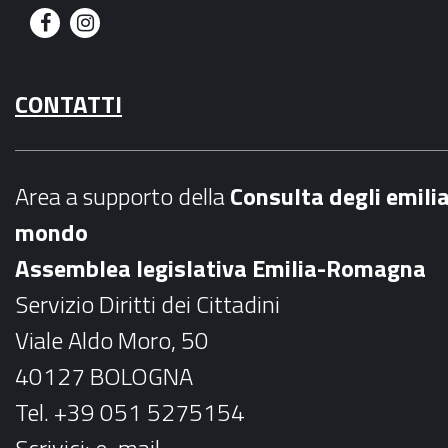
F
I
a
n
CONTATTI
c
s
e
t
b
a
Area a supporto della
C
onsulta degli emili
o
g
mondo
o
r
Assemblea legislativa Emilia-Romagna
k
a
Servizio Diritti dei Cittadini
m
Viale Aldo Moro, 50
40127 BOLOGNA
Tel. +39 051 5275154
Scrivici:
e-mail