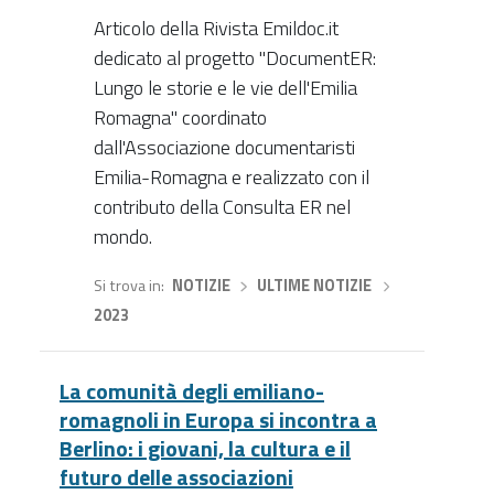
Articolo della Rivista Emildoc.it
dedicato al progetto "DocumentER:
Lungo le storie e le vie dell'Emilia
Romagna" coordinato
dall'Associazione documentaristi
Emilia-Romagna e realizzato con il
contributo della Consulta ER nel
mondo.
Si trova in
NOTIZIE
›
ULTIME NOTIZIE
›
2023
La comunità degli emiliano-
romagnoli in Europa si incontra a
Berlino: i giovani, la cultura e il
futuro delle associazioni