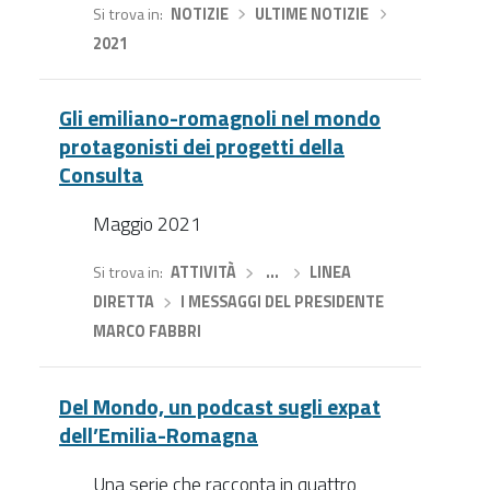
Si trova in
NOTIZIE
›
ULTIME NOTIZIE
›
2021
Gli emiliano-romagnoli nel mondo
protagonisti dei progetti della
Consulta
Maggio 2021
Si trova in
ATTIVITÀ
›
…
›
LINEA
DIRETTA
›
I MESSAGGI DEL PRESIDENTE
MARCO FABBRI
Del Mondo, un podcast sugli expat
dell’Emilia-Romagna
Una serie che racconta in quattro