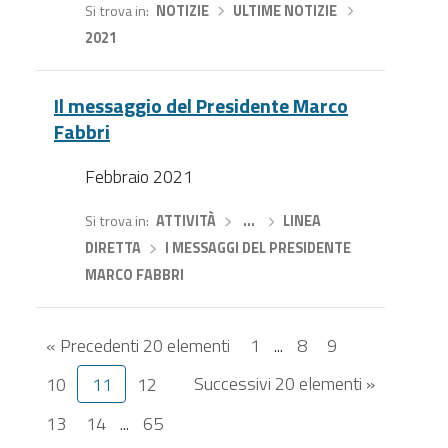
Si trova in
NOTIZIE
›
ULTIME NOTIZIE
›
2021
Il messaggio del Presidente Marco
Fabbri
Febbraio 2021
Si trova in
ATTIVITÀ
›
…
›
LINEA
DIRETTA
›
I MESSAGGI DEL PRESIDENTE
MARCO FABBRI
« Precedenti 20 elementi
1
...
8
9
Successivi 20 elementi »
10
11
12
13
14
...
65