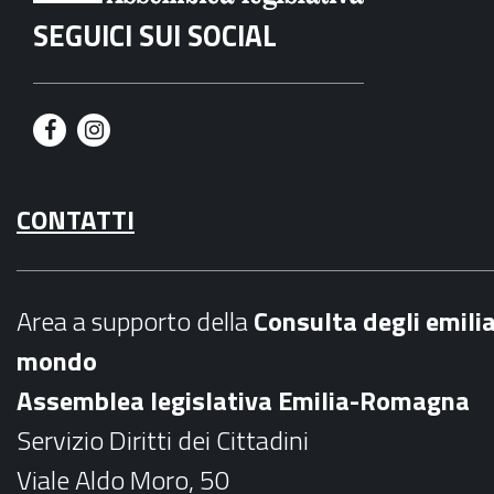
SEGUICI SUI SOCIAL
F
I
a
n
CONTATTI
c
s
e
t
b
a
Area a supporto della
C
onsulta degli emili
o
g
mondo
o
r
Assemblea legislativa Emilia-Romagna
k
a
Servizio Diritti dei Cittadini
m
Viale Aldo Moro, 50