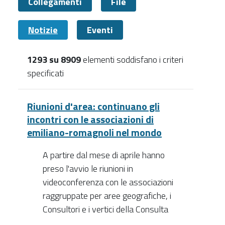
Collegamenti
File
Notizie
Eventi
1293 su 8909
elementi soddisfano i criteri
specificati
Notizie
Riunioni d'area: continuano gli
incontri con le associazioni di
emiliano-romagnoli nel mondo
A partire dal mese di aprile hanno
preso l'avvio le riunioni in
videoconferenza con le associazioni
raggruppate per aree geografiche, i
Consultori e i vertici della Consulta