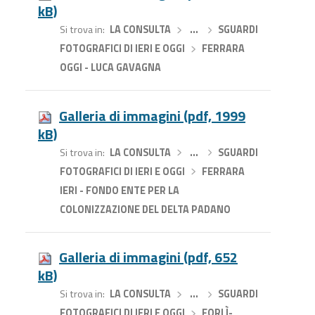
kB)
Si trova in
LA CONSULTA
›
…
›
SGUARDI
FOTOGRAFICI DI IERI E OGGI
›
FERRARA
OGGI - LUCA GAVAGNA
Galleria di immagini (pdf, 1999
kB)
Si trova in
LA CONSULTA
›
…
›
SGUARDI
FOTOGRAFICI DI IERI E OGGI
›
FERRARA
IERI - FONDO ENTE PER LA
COLONIZZAZIONE DEL DELTA PADANO
Galleria di immagini (pdf, 652
kB)
Si trova in
LA CONSULTA
›
…
›
SGUARDI
FOTOGRAFICI DI IERI E OGGI
›
FORLÌ-