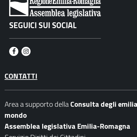
SEGUICI SUI SOCIAL
F
I
a
n
CONTATTI
c
s
e
t
b
a
Area a supporto della
C
onsulta degli emili
o
g
mondo
o
r
Assemblea legislativa Emilia-Romagna
k
a