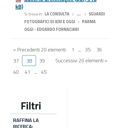
kB)
Si trova in
LA CONSULTA
›
…
›
SGUARDI
FOTOGRAFICI DI IERI E OGGI
›
PARMA
OGGI - EDOARDO FORNACIARI
« Precedenti 20 elementi
1
...
35
36
Successivi 20 elementi »
37
38
39
40
41
...
45
RAFFINA LA
RICERCA: