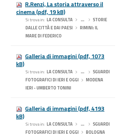
R.Renzi, La storia attraverso il
cinema (pdf, 19 kB)
Si trova in
LA CONSULTA
›
…
›
STORIE
DALLE CITTÀ E DAI PAESI
›
RIMINI: IL
MARE DI FEDERICO
Galleria di immagini (pdf, 1073
kB)
Si trova in
LA CONSULTA
›
…
›
SGUARDI
FOTOGRAFICI DI IERI E OGGI
›
MODENA
IERI - UMBERTO TONINI
Galleria di immagini (pdf, 4193
kB)
Si trova in
LA CONSULTA
›
…
›
SGUARDI
FOTOGRAFICI DI IERI E OGGI
›
BOLOGNA