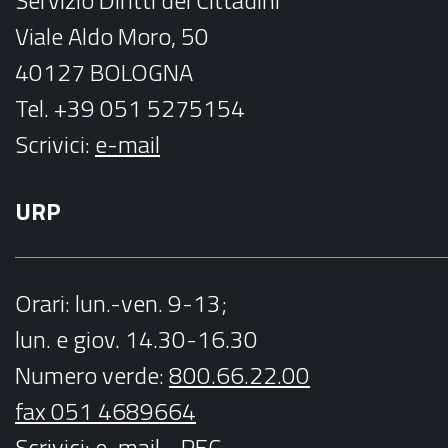
Servizio Diritti dei Cittadini
m
Viale Aldo Moro, 50
40127 BOLOGNA
Tel. +39 051 5275154
Scrivici:
e-mail
URP
Orari
: lun.-ven. 9-13;
lun. e giov. 14.30-16.30
Numero verde:
800.66.22.00
fax 051 4689664
Scrivici
:
e-mail
-
PEC