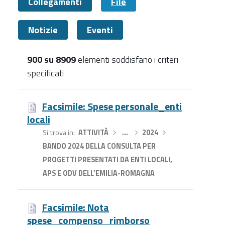
Collegamenti
File
Notizie
Eventi
900 su 8909
elementi soddisfano i criteri
specificati
File
Facsimile: Spese personale_enti
locali
Si trova in
ATTIVITÀ
›
…
›
2024
›
BANDO 2024 DELLA CONSULTA PER
PROGETTI PRESENTATI DA ENTI LOCALI,
APS E ODV DELL’EMILIA-ROMAGNA
Facsimile: Nota
spese_compenso_rimborso