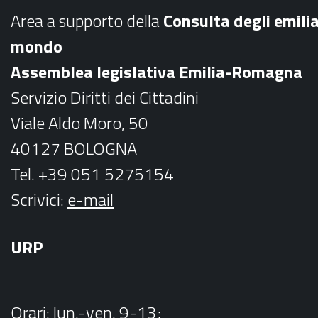
b
a
Area a supporto della
C
onsulta degli emili
o
g
mondo
o
r
Assemblea legislativa Emilia-Romagna
k
a
Servizio Diritti dei Cittadini
m
Viale Aldo Moro, 50
40127 BOLOGNA
Tel. +39 051 5275154
Scrivici:
e-mail
URP
Orari
: lun.-ven. 9-13;