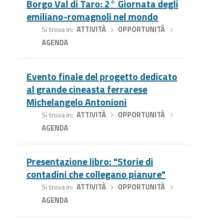
Borgo Val di Taro: 2° Giornata degli
emiliano-romagnoli nel mondo
Si trova in
ATTIVITÀ
›
OPPORTUNITÀ
›
AGENDA
Evento finale del progetto dedicato
al grande cineasta ferrarese
Michelangelo Antonioni
Si trova in
ATTIVITÀ
›
OPPORTUNITÀ
›
AGENDA
Presentazione libro: "Storie di
contadini che collegano pianure"
Si trova in
ATTIVITÀ
›
OPPORTUNITÀ
›
AGENDA