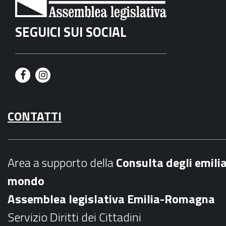
SEGUICI SUI SOCIAL
F
I
a
n
CONTATTI
c
s
e
t
b
a
Area a supporto della
C
onsulta degli emili
o
g
mondo
o
r
Assemblea legislativa Emilia-Romagna
k
a
Servizio Diritti dei Cittadini
m