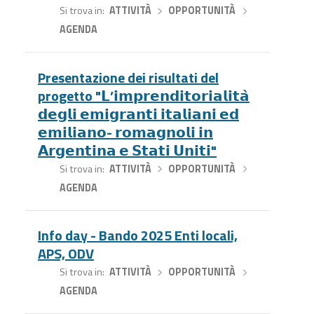
Si trova in
ATTIVITÀ
›
OPPORTUNITÀ
›
AGENDA
Presentazione dei risultati del
progetto "𝗟’𝗶𝗺𝗽𝗿𝗲𝗻𝗱𝗶𝘁𝗼𝗿𝗶𝗮𝗹𝗶𝘁𝗮̀
𝗱𝗲𝗴𝗹𝗶 𝗲𝗺𝗶𝗴𝗿𝗮𝗻𝘁𝗶 𝗶𝘁𝗮𝗹𝗶𝗮𝗻𝗶 𝗲𝗱
𝗲𝗺𝗶𝗹𝗶𝗮𝗻𝗼- 𝗿𝗼𝗺𝗮𝗴𝗻𝗼𝗹𝗶 𝗶𝗻
𝗔𝗿𝗴𝗲𝗻𝘁𝗶𝗻𝗮 𝗲 𝗦𝘁𝗮𝘁𝗶 𝗨𝗻𝗶𝘁𝗶"
Si trova in
ATTIVITÀ
›
OPPORTUNITÀ
›
AGENDA
Info day - Bando 2025 Enti locali,
APS, ODV
Si trova in
ATTIVITÀ
›
OPPORTUNITÀ
›
AGENDA