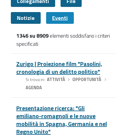
Collegamenti
File
Notizie
Eventi
1346 su 8909
elementi soddisfano i criteri
specificati
Eventi
Zurigo | Proiezione film "Pasolini,
cronologia di un delitto politico"
Si trova in
ATTIVITÀ
›
OPPORTUNITÀ
›
AGENDA
Presentazione ricerca: "Gli
emiliano-romagnoli e le nuove
mobilità in Spagna, Germania e nel
Regno Unito"