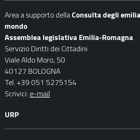
b
a
Area a supporto della
C
onsulta degli emili
o
g
mondo
o
r
Assemblea legislativa Emilia-Romagna
k
a
Servizio Diritti dei Cittadini
m
Viale Aldo Moro, 50
40127 BOLOGNA
Tel. +39 051 5275154
Scrivici:
e-mail
URP