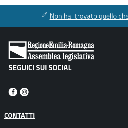
Non hai trovato quello che
SEGUICI SUI SOCIAL
F
I
a
n
CONTATTI
c
s
e
t