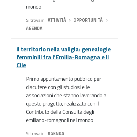
mondo
Si trova in
ATTIVITÀ
›
OPPORTUNITÀ
›
AGENDA
Il territorio nella valigia: genealogie
femminili fra l'Emilia-Romagna e il
Cile
Primo appuntamento pubblico per
discutere con gli studiosi e le
associazioni che stanno lavorando a
questo progetto, realizzato con il
Contributo della Consulta degli
emiliano-romagnoli nel mondo
Si trova in
AGENDA