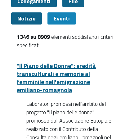
Collegamenti
File
Notizie
Eventi
1346 su 8909
elementi soddisfano i criteri
specificati
Eventi
"Il Piano delle Donne": eredità
transculturali e memorie al
femminile nell'emigrazione
emiliano-romagnola
Laboratori promossi nell'ambito del
progetto "Il piano delle donne"
promosso dall'Associazione Eutopia e
realizzato con il Contributo della
Consulta degli emiliano-romagnoli nel