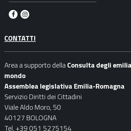
F
I
a
n
CONTATTI
c
s
e
t
b
a
Area a supporto della
C
onsulta degli emili
o
g
mondo
o
r
Assemblea legislativa Emilia-Romagna
k
a
Servizio Diritti dei Cittadini
m
Viale Aldo Moro, 50
40127 BOLOGNA
Tel. +39 051 5275154