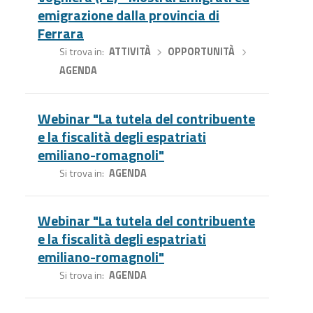
emigrazione dalla provincia di
Ferrara
Si trova in
ATTIVITÀ
›
OPPORTUNITÀ
›
AGENDA
Webinar "La tutela del contribuente
e la fiscalità degli espatriati
emiliano-romagnoli"
Si trova in
AGENDA
Webinar "La tutela del contribuente
e la fiscalità degli espatriati
emiliano-romagnoli"
Si trova in
AGENDA