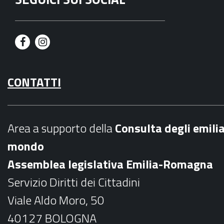
F
I
a
n
CONTATTI
c
s
e
t
b
a
Area a supporto della
C
onsulta degli emili
o
g
mondo
o
r
Assemblea legislativa Emilia-Romagna
k
a
Servizio Diritti dei Cittadini
m
Viale Aldo Moro, 50
40127 BOLOGNA