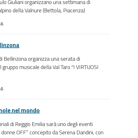
ulo Giuliani organizzano una settimana di
lpino della Valnure (Bettola, Piacenza)
DA
llinzona
i Bellinzona organizza una serata di
el gruppo musicale della Val Taro "I VIRTUOSI
DA
gnole nel mondo
riali di Reggio Emilia sarà uno degli eventi
lle donne OFF” concepito da Serena Dandini, con