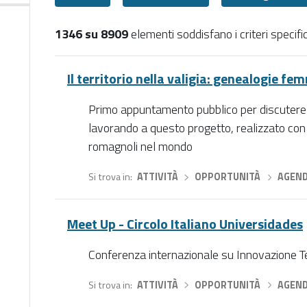
1346 su 8909
elementi soddisfano i criteri specific
Eventi
Il territorio nella valigia: genealogie fem
Primo appuntamento pubblico per discutere c
lavorando a questo progetto, realizzato con 
romagnoli nel mondo
Si trova in
ATTIVITÀ
›
OPPORTUNITÀ
›
AGEN
Meet Up - Circolo Italiano Universidades
Conferenza internazionale su Innovazione Tec
Si trova in
ATTIVITÀ
›
OPPORTUNITÀ
›
AGEN