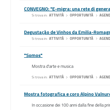
CONVEGNO: "E-migra: una rete di generaz
Si trova in
ATTIVITÀ
›
OPPORTUNITÀ
›
AGEN
Degustação de Vinhos da Emilia-Romag
Si trova in
ATTIVITÀ
›
OPPORTUNITÀ
›
AGEN
"Somos"
Mostra d'arte e musica
Si trova in
ATTIVITÀ
›
OPPORTUNITÀ
›
AGEN
Mostra fotografica e coro Alpino Valnure
In occasione dei 100 anni dalla fine della p