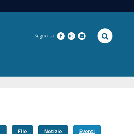
SEARCH
Seguici su
facebook
instagram
email
i
File
Notizie
Eventi