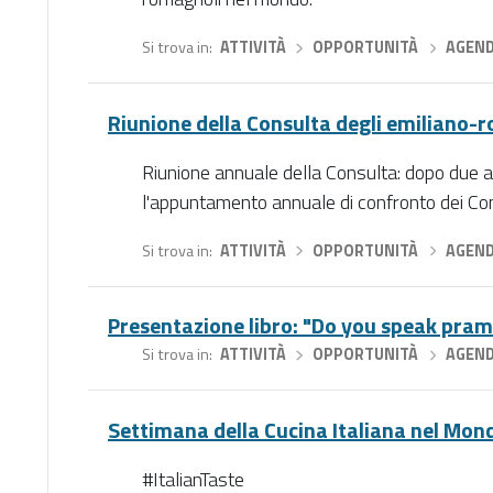
Si trova in
ATTIVITÀ
›
OPPORTUNITÀ
›
AGEN
Riunione della Consulta degli emiliano
Riunione annuale della Consulta: dopo due 
l'appuntamento annuale di confronto dei Consu
Si trova in
ATTIVITÀ
›
OPPORTUNITÀ
›
AGEN
Presentazione libro: "Do you speak pra
Si trova in
ATTIVITÀ
›
OPPORTUNITÀ
›
AGEN
Settimana della Cucina Italiana nel Mond
#ItalianTaste