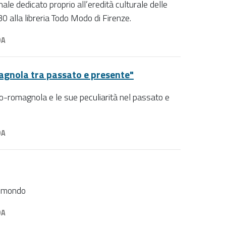
ale dedicato proprio all’eredità culturale delle
0 alla libreria Todo Modo di Firenze.
DA
gnola tra passato e presente"
o-romagnola e le sue peculiarità nel passato e
DA
l mondo
DA