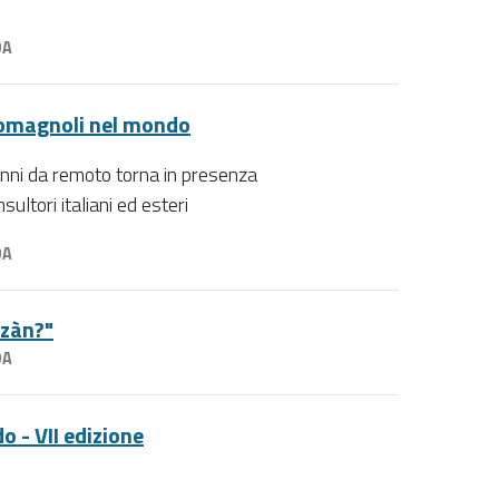
DA
-romagnoli nel mondo
anni da remoto torna in presenza
ltori italiani ed esteri
DA
mzàn?"
DA
o - VII edizione