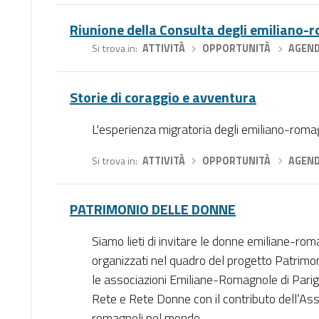
Riunione della Consulta degli emiliano
Si trova in
ATTIVITÀ
›
OPPORTUNITÀ
›
AGEN
Storie di coraggio e avventura
L'esperienza migratoria degli emiliano-roma
Si trova in
ATTIVITÀ
›
OPPORTUNITÀ
›
AGEN
PATRIMONIO DELLE DONNE
Siamo lieti di invitare le donne emiliane-ro
organizzati nel quadro del progetto Patrimon
le associazioni Emiliane-Romagnole di Parigi e
Rete e Rete Donne con il contributo dell’Ass
romagnoli nel mondo.