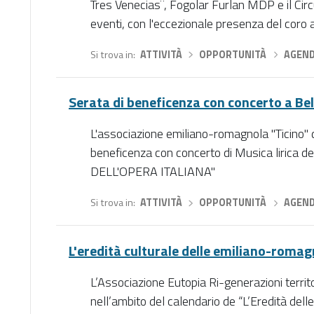
Tres Venecias¨, Fogolar Furlan MDP e il Circ
eventi, con l'eccezionale presenza del coro a
Si trova in
ATTIVITÀ
›
OPPORTUNITÀ
›
AGEN
Serata di beneficenza con concerto a Be
L'associazione emiliano-romagnola "Ticino" d
beneficenza con concerto di Musica lirica d
DELL'OPERA ITALIANA"
Si trova in
ATTIVITÀ
›
OPPORTUNITÀ
›
AGEN
L'eredità culturale delle emiliano-roma
L’Associazione Eutopia Ri-generazioni territo
nell’ambito del calendario de “L’Eredità de