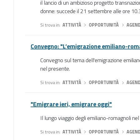
il lancio di un ambizioso progetto transnazion
donne: succede il 21 settembre alle ore 10.3
Si trova in
ATTIVITÀ
›
OPPORTUNITÀ
›
AGEN
Convegno: "L’emigrazione emiliano-roma
Convegno sul tema dell'emigrazione emilian
nel presente.
Si trova in
ATTIVITÀ
›
OPPORTUNITÀ
›
AGEN
"Emigrare ieri, emigrare oggi"
Il lungo viaggio degli emiliano-romagnoli ne
Si trova in
ATTIVITÀ
›
OPPORTUNITÀ
›
AGEN