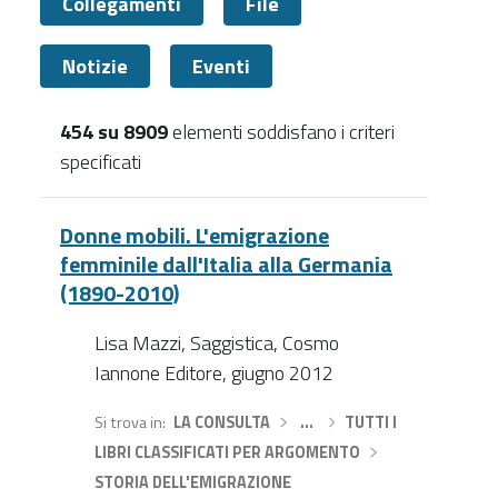
Collegamenti
File
Notizie
Eventi
454 su 8909
elementi soddisfano i criteri
specificati
Documenti
Donne mobili. L'emigrazione
femminile dall'Italia alla Germania
(1890-2010)
Lisa Mazzi, Saggistica, Cosmo
Iannone Editore, giugno 2012
Si trova in
LA CONSULTA
›
…
›
TUTTI I
LIBRI CLASSIFICATI PER ARGOMENTO
›
STORIA DELL'EMIGRAZIONE