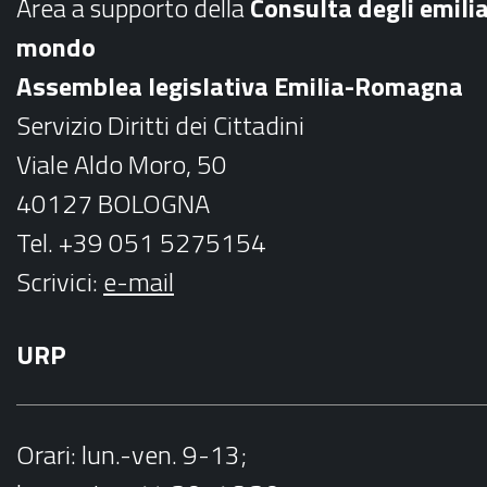
Area a supporto della
C
onsulta degli emili
o
g
mondo
o
r
Assemblea legislativa Emilia-Romagna
k
a
Servizio Diritti dei Cittadini
m
Viale Aldo Moro, 50
40127 BOLOGNA
Tel. +39 051 5275154
Scrivici:
e-mail
URP
Orari
: lun.-ven. 9-13;