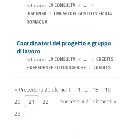
Si trova in
LA CONSULTA
›
…
›
DISPENSA
›
I MUSEI DEL GUSTO IN EMILIA-
ROMAGNA
Coordinatori del progetto e gruppo
di lavoro
Si trova in
LA CONSULTA
›
…
›
CREDITS
E REFERENZE FOTOGRAFICHE
›
CREDITS
« Precedenti 20 elementi
1
...
18
19
Successivi 20 elementi »
20
21
22
23