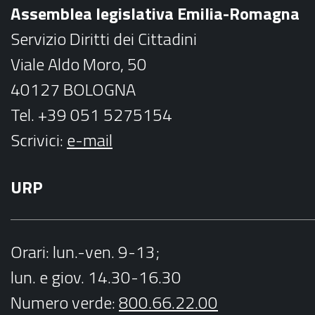
Assemblea legislativa Emilia-Romagna
k
a
Servizio Diritti dei Cittadini
m
Viale Aldo Moro, 50
40127 BOLOGNA
Tel. +39 051 5275154
Scrivici:
e-mail
URP
Orari
: lun.-ven. 9-13;
lun. e giov. 14.30-16.30
Numero verde:
800.66.22.00