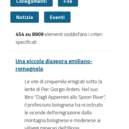
Collegamenti
File
Notizie
Eventi
454 su 8909
elementi soddisfano i criteri
specificati
Documenti
Una piccola diaspora emiliano-
romagnola
Le vite di cinquemila emigrati sotto la
lente di Pier Giorgio Ardeni. Nel suo
libro "Dagli Appennini allo Spoon River",
il professore bolognese ha ricostruito
le vicende dell'emigrazione dalla
montagna bolognese e modenese ai
villaggi minerari dell'Illinois.