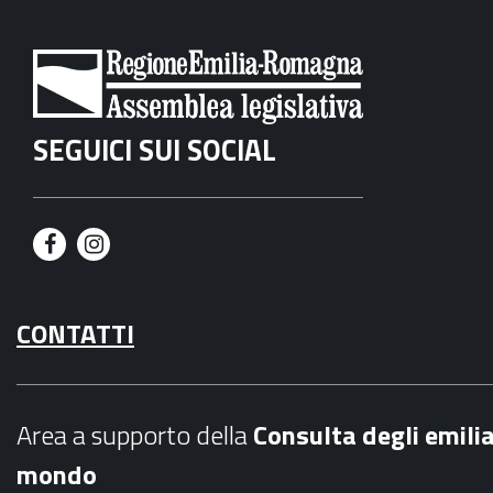
SEGUICI SUI SOCIAL
F
I
a
n
CONTATTI
c
s
e
t
b
a
Area a supporto della
C
onsulta degli emili
o
g
mondo
o
r