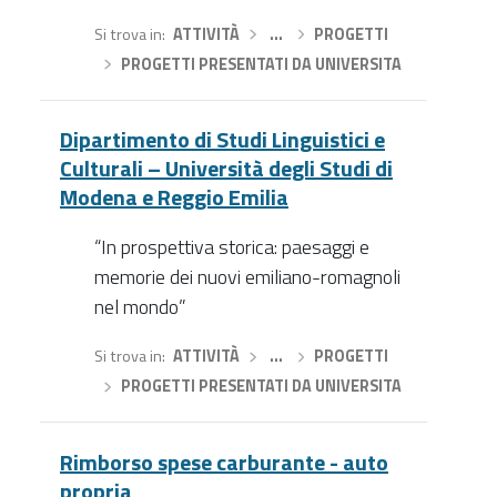
Si trova in
ATTIVITÀ
›
…
›
PROGETTI
›
PROGETTI PRESENTATI DA UNIVERSITA
Dipartimento di Studi Linguistici e
Culturali – Università degli Studi di
Modena e Reggio Emilia
“In prospettiva storica: paesaggi e
memorie dei nuovi emiliano-romagnoli
nel mondo”
Si trova in
ATTIVITÀ
›
…
›
PROGETTI
›
PROGETTI PRESENTATI DA UNIVERSITA
Rimborso spese carburante - auto
propria