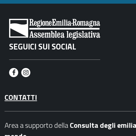
SEGUICI SUI SOCIAL
F
I
a
n
CONTATTI
c
s
e
t
b
a
Area a supporto della
C
onsulta degli emili
o
g
mondo