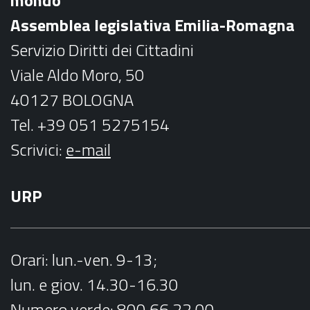
o
r
Assemblea legislativa Emilia-Romagna
k
a
Servizio Diritti dei Cittadini
m
Viale Aldo Moro, 50
40127 BOLOGNA
Tel. +39 051 5275154
Scrivici:
e-mail
URP
Orari
: lun.-ven. 9-13;
lun. e giov. 14.30-16.30
Numero verde:
800.66.22.00