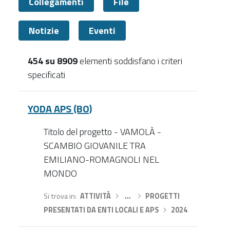
Collegamenti
File
Notizie
Eventi
454 su 8909
elementi soddisfano i criteri
specificati
Documenti
YODA APS (BO)
Titolo del progetto - VAMOLÀ -
SCAMBIO GIOVANILE TRA
EMILIANO-ROMAGNOLI NEL
MONDO
Si trova in
ATTIVITÀ
›
…
›
PROGETTI
PRESENTATI DA ENTI LOCALI E APS
›
2024