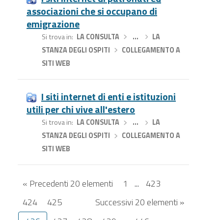
associazioni che si occupano di
emigrazione
Si trova in
LA CONSULTA
›
…
›
LA
STANZA DEGLI OSPITI
›
COLLEGAMENTO A
SITI WEB
I siti internet di enti e istituzioni
utili per chi vive all'estero
Si trova in
LA CONSULTA
›
…
›
LA
STANZA DEGLI OSPITI
›
COLLEGAMENTO A
SITI WEB
« Precedenti 20 elementi
1
...
423
424
425
Successivi 20 elementi »