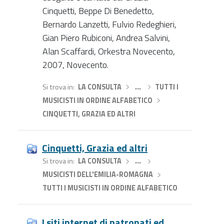
Cinquetti, Beppe Di Benedetto,
Bernardo Lanzetti, Fulvio Redeghieri,
Gian Piero Rubiconi, Andrea Salvini,
Alan Scaffardi, Orkestra Novecento,
2007, Novecento.
Si trova in
LA CONSULTA
›
…
›
TUTTI I
MUSICISTI IN ORDINE ALFABETICO
›
CINQUETTI, GRAZIA ED ALTRI
Cinquetti, Grazia ed altri
Si trova in
LA CONSULTA
›
…
›
MUSICISTI DELL'EMILIA-ROMAGNA
›
TUTTI I MUSICISTI IN ORDINE ALFABETICO
I siti internet di patronati ed