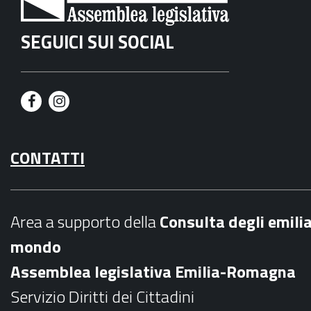
SEGUICI SUI SOCIAL
F
I
a
n
CONTATTI
c
s
e
t
b
a
Area a supporto della
C
onsulta degli emili
o
g
mondo
o
r
Assemblea legislativa Emilia-Romagna
k
a
Servizio Diritti dei Cittadini
m