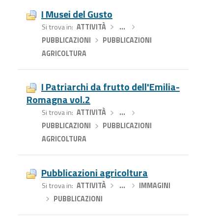
I Musei del Gusto
Si trova in
ATTIVITÀ
›
…
›
PUBBLICAZIONI
›
PUBBLICAZIONI
AGRICOLTURA
I Patriarchi da frutto dell'Emilia-
Romagna vol.2
Si trova in
ATTIVITÀ
›
…
›
PUBBLICAZIONI
›
PUBBLICAZIONI
AGRICOLTURA
Pubblicazioni agricoltura
Si trova in
ATTIVITÀ
›
…
›
IMMAGINI
›
PUBBLICAZIONI