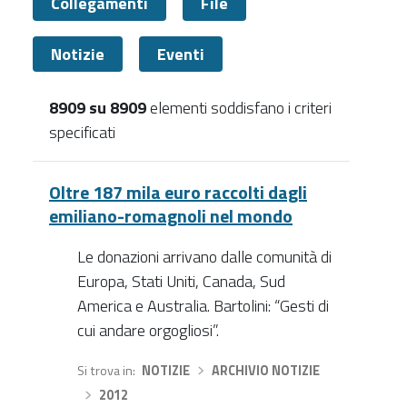
Collegamenti
File
Notizie
Eventi
8909 su 8909
elementi soddisfano i criteri
specificati
Tutti
Oltre 187 mila euro raccolti dagli
emiliano-romagnoli nel mondo
Le donazioni arrivano dalle comunità di
Europa, Stati Uniti, Canada, Sud
America e Australia. Bartolini: “Gesti di
cui andare orgogliosi”.
Si trova in
NOTIZIE
›
ARCHIVIO NOTIZIE
›
2012