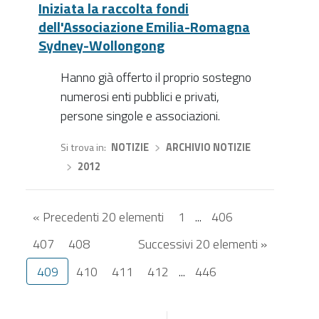
Iniziata la raccolta fondi
dell'Associazione Emilia-Romagna
Sydney-Wollongong
Hanno già offerto il proprio sostegno
numerosi enti pubblici e privati,
persone singole e associazioni.
Si trova in
NOTIZIE
›
ARCHIVIO NOTIZIE
›
2012
« Precedenti 20 elementi
1
...
406
407
408
Successivi 20 elementi »
409
410
411
412
...
446