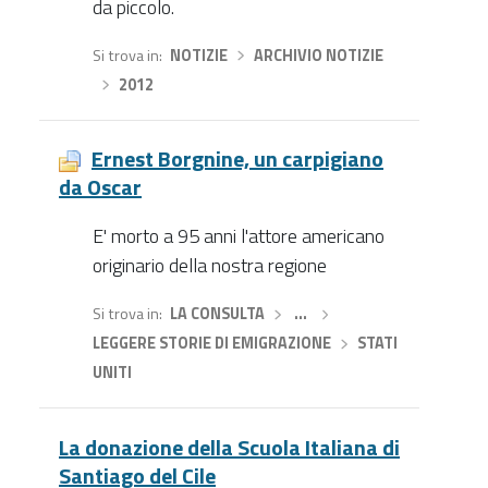
da piccolo.
Si trova in
NOTIZIE
›
ARCHIVIO NOTIZIE
›
2012
Ernest Borgnine, un carpigiano
da Oscar
E' morto a 95 anni l'attore americano
originario della nostra regione
Si trova in
LA CONSULTA
›
…
›
LEGGERE STORIE DI EMIGRAZIONE
›
STATI
UNITI
La donazione della Scuola Italiana di
Santiago del Cile