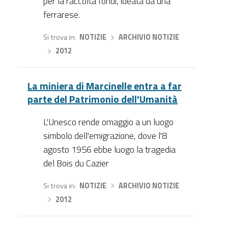
per la raccolta fondi, ideata da una
ferrarese.
Si trova in
NOTIZIE
›
ARCHIVIO NOTIZIE
›
2012
La miniera di Marcinelle entra a far
parte del Patrimonio dell'Umanità
L'Unesco rende omaggio a un luogo
simbolo dell'emigrazione, dove l'8
agosto 1956 ebbe luogo la tragedia
del Bois du Cazier
Si trova in
NOTIZIE
›
ARCHIVIO NOTIZIE
›
2012