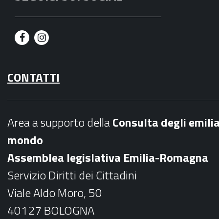
F
I
a
n
CONTATTI
c
s
e
t
b
a
Area a supporto della
C
onsulta degli emili
o
g
mondo
o
r
Assemblea legislativa Emilia-Romagna
k
a
Servizio Diritti dei Cittadini
m
Viale Aldo Moro, 50
40127 BOLOGNA