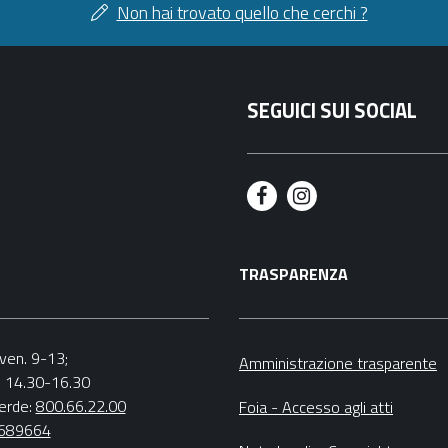
Non hai trovato quello che cerchi ?
SEGUICI SUI SOCIAL
F
I
a
n
TRASPARENZA
c
s
e
t
b
a
.-ven. 9-13;
Amministrazione trasparente
v. 14.30-16.30
o
g
erde:
800.66.22.00
Foia - Accesso agli atti
o
r
4689664