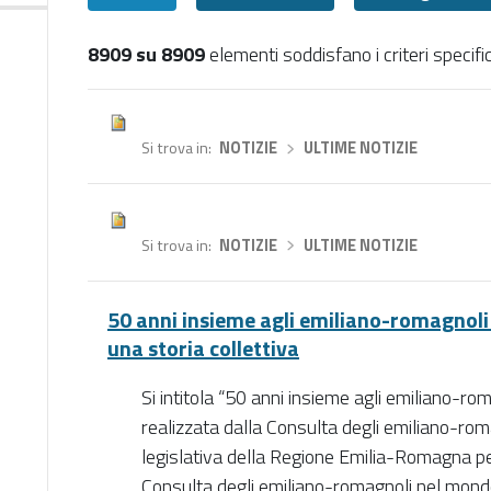
8909 su 8909
elementi soddisfano i criteri specific
Tutti
Si trova in
NOTIZIE
›
ULTIME NOTIZIE
Si trova in
NOTIZIE
›
ULTIME NOTIZIE
50 anni insieme agli emiliano-romagnoli
una storia collettiva
Si intitola “50 anni insieme agli emiliano-
realizzata dalla Consulta degli emiliano-r
legislativa della Regione Emilia-Romagna pe
Consulta degli emiliano-romagnoli nel mond