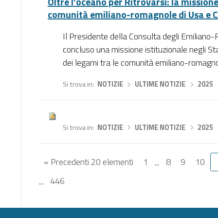
Oltre l’oceano per Ritrovarsi: la mission
comunità emiliano-romagnole di Usa e 
Il Presidente della Consulta degli Emilian
concluso una missione istituzionale negli St
dei legami tra le comunità emiliano-romagnole 
Si trova in
NOTIZIE
›
ULTIME NOTIZIE
›
2025
Si trova in
NOTIZIE
›
ULTIME NOTIZIE
›
2025
« Precedenti 20 elementi
1
...
8
9
10
...
446