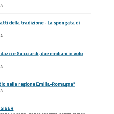
DA
iatti della tradizione - La spongata di
DA
azzi e Guicciardi, due emiliani in volo
DA
dio nella regione Emilia-Romagna"
DA
r SIBER