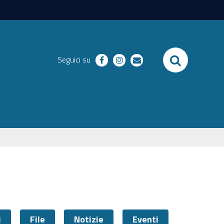
SEARCH
Seguici su
facebook
instagram
email
i
File
Notizie
Eventi