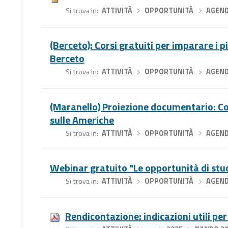
Si trova in
ATTIVITÀ
›
OPPORTUNITÀ
›
AGEN
(Berceto): Corsi gratuiti per imparare i p
Berceto
Si trova in
ATTIVITÀ
›
OPPORTUNITÀ
›
AGEN
(Maranello) Proiezione documentario: Cod
sulle Americhe
Si trova in
ATTIVITÀ
›
OPPORTUNITÀ
›
AGEN
Webinar gratuito "Le opportunità di stu
Si trova in
ATTIVITÀ
›
OPPORTUNITÀ
›
AGEN
Rendicontazione: indicazioni utili pe