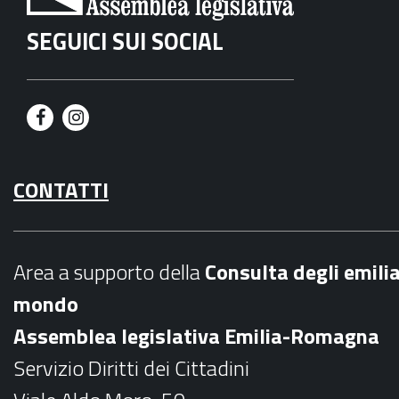
SEGUICI SUI SOCIAL
F
I
a
n
CONTATTI
c
s
e
t
b
a
Area a supporto della
C
onsulta degli emili
o
g
mondo
o
r
Assemblea legislativa Emilia-Romagna
k
a
Servizio Diritti dei Cittadini
m