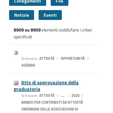
Collegamenti
File
Notizie
Eventi
8909 su 8909
elementi soddisfano i criteri
specificati
Tutti
Si trova in
ATTIVITÀ
›
OPPORTUNITÀ
›
AGENDA
Atto di approvazione della
graduatoria
Si trova in
ATTIVITÀ
›
…
›
2026
›
BANDO PER CONTRIBUTI AD ATTIVITÀ
ORDINARIE DELLE ASSOCIAZIONI DI