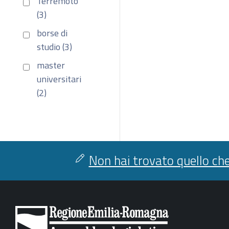
Terremoto
(3)
borse di
studio (3)
master
universitari
(2)
Non hai trovato quello che