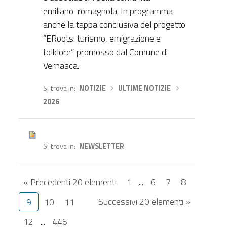
emiliano-romagnola. In programma
anche la tappa conclusiva del progetto
“ERoots: turismo, emigrazione e
folklore” promosso dal Comune di
Vernasca.
Si trova in
NOTIZIE
›
ULTIME NOTIZIE
›
2026
Si trova in
NEWSLETTER
« Precedenti 20 elementi
1
...
6
7
8
Successivi 20 elementi »
9
10
11
12
...
446