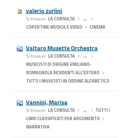
valerio zurlini
Si trova in
LA CONSULTA
›
…
›
COPERTINE MUSICA E VIDEO
›
CINEMA
Valtaro Musette Orchestra
Si trova in
LA CONSULTA
›
…
›
MUSICISTI DI ORIGINE EMILIANO-
ROMAGNOLA RESIDENTI ALL'ESTERO
›
TUTTI I MUSICISTI IN ORDINE ALFABETICO
Vannini, Marisa
Si trova in
LA CONSULTA
›
…
›
TUTTI I
LIBRI CLASSIFICATI PER ARGOMENTO
›
NARRATIVA