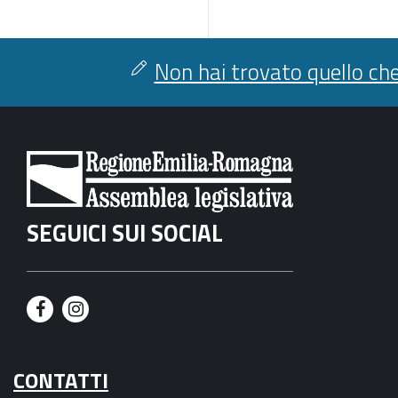
Non hai trovato quello che
SEGUICI SUI SOCIAL
F
I
a
n
CONTATTI
c
s