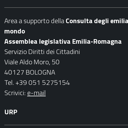
e
t
b
a
Area a supporto della
C
onsulta degli emili
o
g
mondo
o
r
Assemblea legislativa Emilia-Romagna
k
a
Servizio Diritti dei Cittadini
m
Viale Aldo Moro, 50
40127 BOLOGNA
Tel. +39 051 5275154
Scrivici:
e-mail
URP