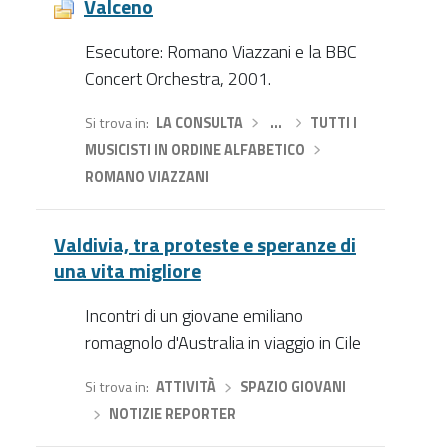
Valceno
Esecutore: Romano Viazzani e la BBC
Concert Orchestra, 2001.
Si trova in
LA CONSULTA
›
…
›
TUTTI I
MUSICISTI IN ORDINE ALFABETICO
›
ROMANO VIAZZANI
Valdivia, tra proteste e speranze di
una vita migliore
Incontri di un giovane emiliano
romagnolo d'Australia in viaggio in Cile
Si trova in
ATTIVITÀ
›
SPAZIO GIOVANI
›
NOTIZIE REPORTER