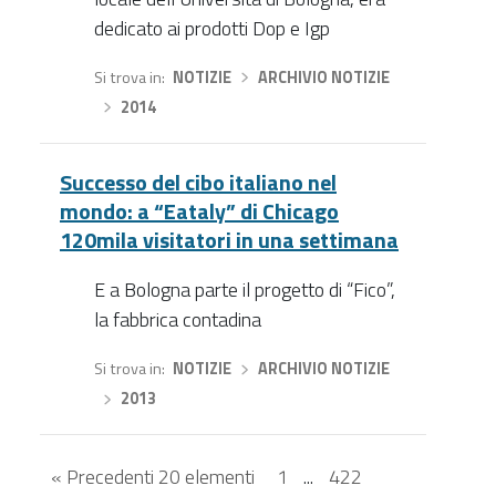
dedicato ai prodotti Dop e Igp
Si trova in
NOTIZIE
›
ARCHIVIO NOTIZIE
›
2014
Successo del cibo italiano nel
mondo: a “Eataly” di Chicago
120mila visitatori in una settimana
E a Bologna parte il progetto di “Fico”,
la fabbrica contadina
Si trova in
NOTIZIE
›
ARCHIVIO NOTIZIE
›
2013
« Precedenti 20 elementi
1
...
422