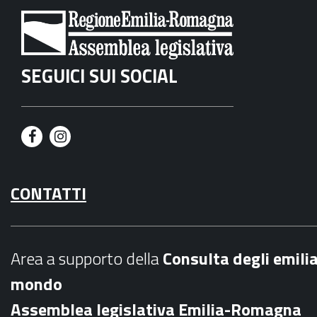
SEGUICI SUI SOCIAL
F
I
a
n
CONTATTI
c
s
e
t
b
a
Area a supporto della
C
onsulta degli emili
o
g
mondo
o
r
Assemblea legislativa Emilia-Romagna