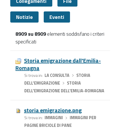
Collegamenti
File
Notizie
Eventi
8909 su 8909
elementi soddisfano i criteri
specificati
Tutti
Storia emigrazione dall'Emilia-
Romagna
Si trova in
LA CONSULTA
›
STORIA
DELL'EMIGRAZIONE
›
STORIA
DELL'EMIGRAZIONE DELL'EMILIA-ROMAGNA
storia emigrazione.png
Si trova in
IMMAGINI
›
IMMAGINI PER
PAGINE BRICIOLE DI PANE