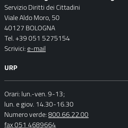
k
a
Servizio Diritti dei Cittadini
m
Viale Aldo Moro, 50
40127 BOLOGNA
Tel. +39 051 5275154
Scrivici:
e-mail
URP
Orari
: lun.-ven. 9-13;
lun. e giov. 14.30-16.30
Numero verde:
800.66.22.00
fax 051 4689664