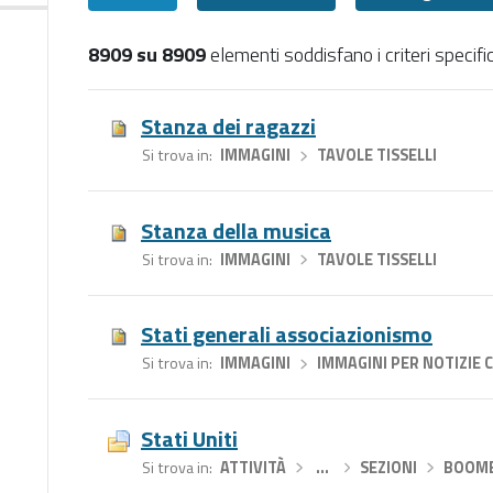
8909 su 8909
elementi soddisfano i criteri specific
Tutti
Stanza dei ragazzi
Si trova in
IMMAGINI
›
TAVOLE TISSELLI
Stanza della musica
Si trova in
IMMAGINI
›
TAVOLE TISSELLI
Stati generali associazionismo
Si trova in
IMMAGINI
›
IMMAGINI PER NOTIZIE 
Stati Uniti
Si trova in
ATTIVITÀ
›
…
›
SEZIONI
›
BOOME