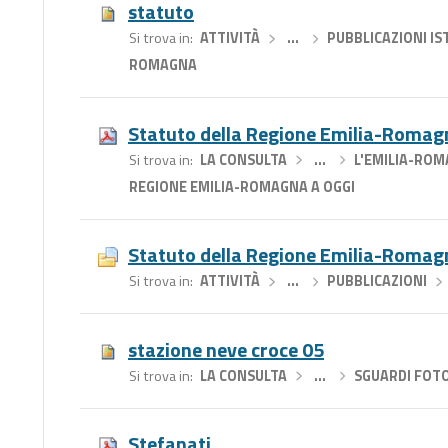
statuto
Si trova in
ATTIVITÀ
›
…
›
PUBBLICAZIONI IS
ROMAGNA
Statuto della Regione Emilia-Romagn
Si trova in
LA CONSULTA
›
…
›
L'EMILIA-ROM
REGIONE EMILIA-ROMAGNA A OGGI
Statuto della Regione Emilia-Romag
Si trova in
ATTIVITÀ
›
…
›
PUBBLICAZIONI
›
stazione neve croce 05
Si trova in
LA CONSULTA
›
…
›
SGUARDI FOTOG
Stefanati