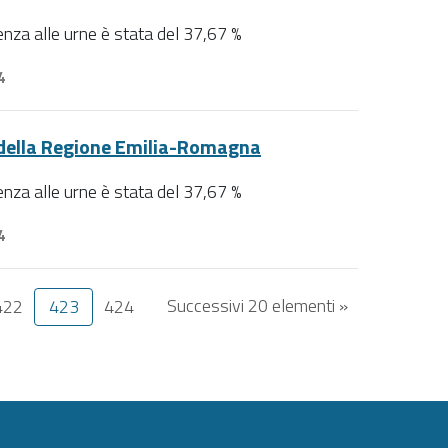
luenza alle urne è stata del 37,67 %
4
e della Regione Emilia-Romagna
luenza alle urne è stata del 37,67 %
4
Successivi 20 elementi »
422
423
424