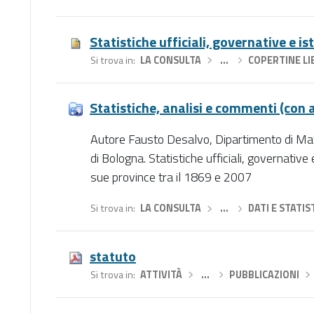
Statistiche ufficiali, governative e is
Si trova in
LA CONSULTA
›
…
›
COPERTINE LI
Statistiche, analisi e commenti (con a
Autore Fausto Desalvo, Dipartimento di Ma
di Bologna. Statistiche ufficiali, governative
sue province tra il 1869 e 2007
Si trova in
LA CONSULTA
›
…
›
DATI E STATIS
statuto
Si trova in
ATTIVITÀ
›
…
›
PUBBLICAZIONI
›