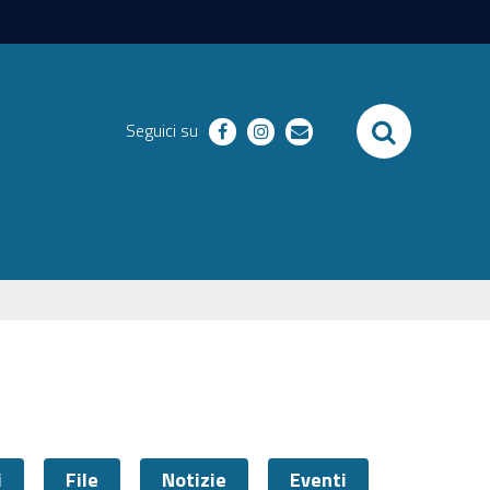
SEARCH
Seguici su
facebook
instagram
email
i
File
Notizie
Eventi