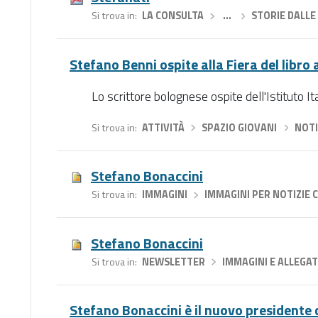
Si trova in
LA CONSULTA
›
…
›
STORIE DALLE 
Stefano Benni ospite alla Fiera del libro
Lo scrittore bolognese ospite dell'Istituto It
Si trova in
ATTIVITÀ
›
SPAZIO GIOVANI
›
NOTI
Stefano Bonaccini
Si trova in
IMMAGINI
›
IMMAGINI PER NOTIZIE 
Stefano Bonaccini
Si trova in
NEWSLETTER
›
IMMAGINI E ALLEGAT
Stefano Bonaccini è il nuovo president