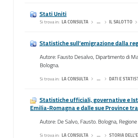
Stati Uniti
Si trova in
LA CONSULTA
›
…
›
IL SALOTTO
›
Statistiche sull’emigrazione dalla re
Autore: Fausto Desalvo, Dipartimento di Ma
Bologna.
Si trova in
LA CONSULTA
›
…
›
DATI E STATIS
Statistiche ufficiali, governative e I
Emilia-Romagna e dalle sue Province tra 
Autore: De Salvo, Fausto. Bologna, Regione
Si trova in
LA CONSULTA
›
…
›
STORIA DELL'