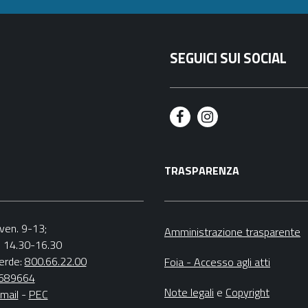
SEGUICI SUI SOCIAL
F
I
a
n
TRASPARENZA
c
s
e
t
b
a
.-ven. 9-13;
Amministrazione trasparente
v. 14.30-16.30
o
g
erde:
800.66.22.00
Foia - Accesso agli atti
o
r
4689664
Note legali
e
Copyright
mail
-
PEC
k
a