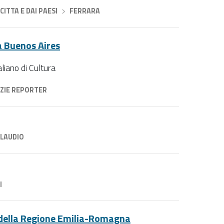
CITTA E DAI PAESI
›
FERRARA
 a Buenos Aires
aliano di Cultura
ZIE REPORTER
CLAUDIO
I
e della Regione Emilia-Romagna