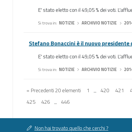
E' stato eletto con il 49,05 % dei voti. L'aff
Si trova in
NOTIZIE
›
ARCHIVIO NOTIZIE
›
201
Stefano Bonaccini è il nuovo president
E' stato eletto con il 49,05 % dei voti. L'aff
Si trova in
NOTIZIE
›
ARCHIVIO NOTIZIE
›
201
« Precedenti 20 elementi
1
...
420
421
425
426
...
446
Non hai trovato quello che cerchi ?