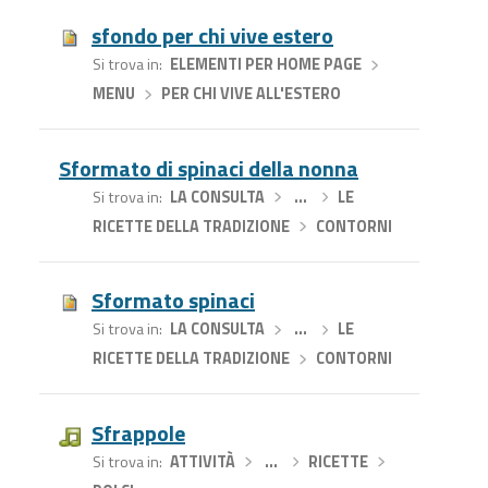
sfondo per chi vive estero
Si trova in
ELEMENTI PER HOME PAGE
›
MENU
›
PER CHI VIVE ALL'ESTERO
Sformato di spinaci della nonna
Si trova in
LA CONSULTA
›
…
›
LE
RICETTE DELLA TRADIZIONE
›
CONTORNI
Sformato spinaci
Si trova in
LA CONSULTA
›
…
›
LE
RICETTE DELLA TRADIZIONE
›
CONTORNI
Sfrappole
Si trova in
ATTIVITÀ
›
…
›
RICETTE
›