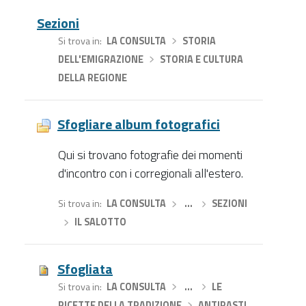
Sezioni
Si trova in
LA CONSULTA
›
STORIA
DELL'EMIGRAZIONE
›
STORIA E CULTURA
DELLA REGIONE
Sfogliare album fotografici
Qui si trovano fotografie dei momenti
d'incontro con i corregionali all'estero.
Si trova in
LA CONSULTA
›
…
›
SEZIONI
›
IL SALOTTO
Sfogliata
Si trova in
LA CONSULTA
›
…
›
LE
RICETTE DELLA TRADIZIONE
›
ANTIPASTI