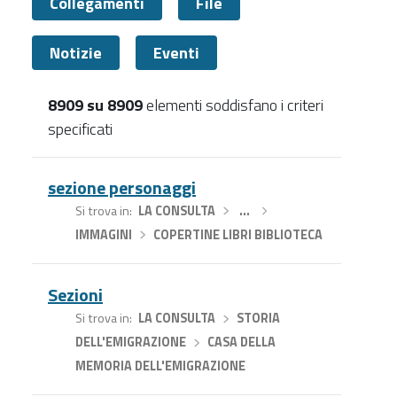
Collegamenti
File
Notizie
Eventi
8909 su 8909
elementi soddisfano i criteri
specificati
Tutti
sezione personaggi
Si trova in
LA CONSULTA
›
…
›
IMMAGINI
›
COPERTINE LIBRI BIBLIOTECA
Sezioni
Si trova in
LA CONSULTA
›
STORIA
DELL'EMIGRAZIONE
›
CASA DELLA
MEMORIA DELL'EMIGRAZIONE