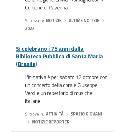
Comune di Ravenna
Si trova in
NOTIZIE
›
ULTIME NOTIZIE
›
2022
Si celebrano i 75 anni dalla
Biblioteca Pubblica di Santa Maria
(Brasile)
L'iniziativa è per sabato 12 ottobre con
un concerto della corale Giuseppe
Verdi e un repertorio di musiche
italiane
Si trova in
ATTIVITÀ
›
SPAZIO GIOVANI
›
NOTIZIE REPORTER