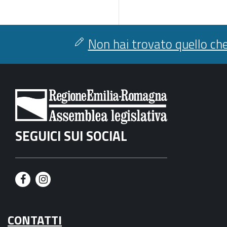
Non hai trovato quello che
SEGUICI SUI SOCIAL
F
I
a
n
CONTATTI
c
s