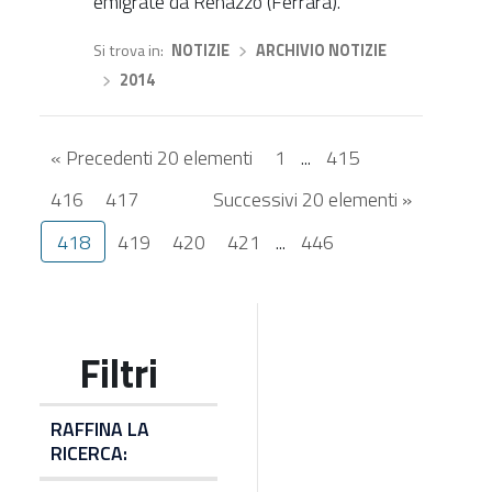
emigrate da Renazzo (Ferrara).
Si trova in
NOTIZIE
›
ARCHIVIO NOTIZIE
›
2014
« Precedenti 20 elementi
1
...
415
416
417
Successivi 20 elementi »
418
419
420
421
...
446
RAFFINA LA
RICERCA: