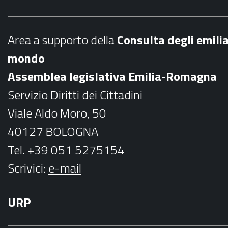
e
t
b
a
Area a supporto della
C
onsulta degli emili
o
g
mondo
o
r
Assemblea legislativa Emilia-Romagna
k
a
Servizio Diritti dei Cittadini
m
Viale Aldo Moro, 50
40127 BOLOGNA
Tel. +39 051 5275154
Scrivici:
e-mail
URP