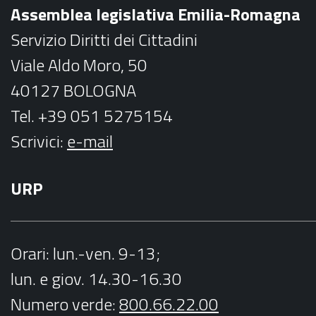
o
r
Assemblea legislativa Emilia-Romagna
k
a
Servizio Diritti dei Cittadini
m
Viale Aldo Moro, 50
40127 BOLOGNA
Tel. +39 051 5275154
Scrivici:
e-mail
URP
Orari
: lun.-ven. 9-13;
lun. e giov. 14.30-16.30
Numero verde:
800.66.22.00