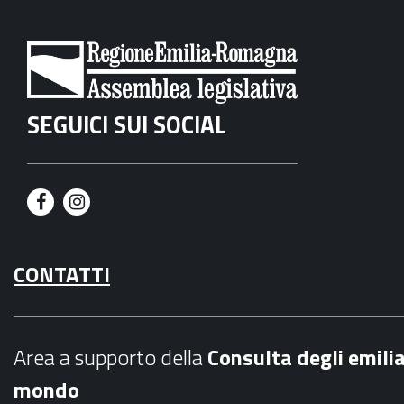
SEGUICI SUI SOCIAL
F
I
a
n
CONTATTI
c
s
e
t
b
a
Area a supporto della
C
onsulta degli emili
o
g
mondo