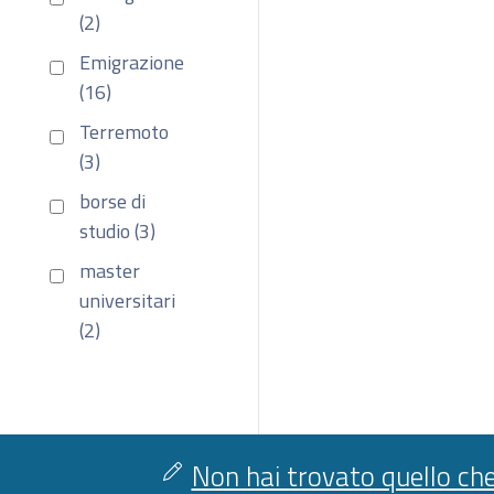
(2)
Emigrazione
(16)
Terremoto
(3)
borse di
studio (3)
master
universitari
(2)
Non hai trovato quello che