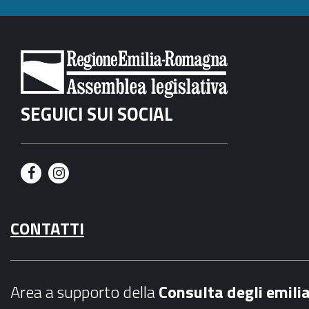
SEGUICI SUI SOCIAL
F
I
a
n
CONTATTI
c
s
e
t
b
a
Area a supporto della
C
onsulta degli emili
o
g