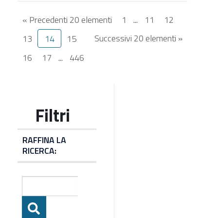
« Precedenti 20 elementi
1
...
11
12
Successivi 20 elementi »
13
14
15
16
17
...
446
RAFFINA LA
RICERCA: