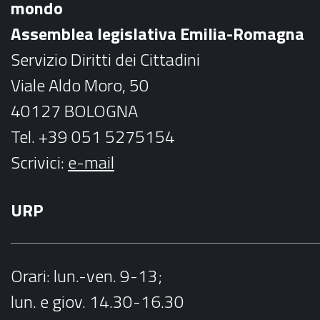
mondo
o
r
Assemblea legislativa Emilia-Romagna
k
a
Servizio Diritti dei Cittadini
m
Viale Aldo Moro, 50
40127 BOLOGNA
Tel. +39 051 5275154
Scrivici:
e-mail
URP
Orari
: lun.-ven. 9-13;
lun. e giov. 14.30-16.30