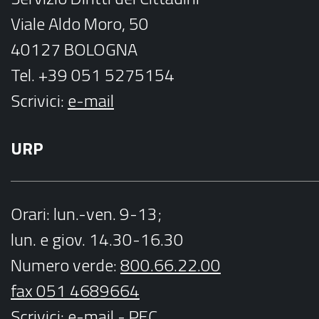
m
Viale Aldo Moro, 50
40127 BOLOGNA
Tel. +39 051 5275154
Scrivici:
e-mail
URP
Orari
: lun.-ven. 9-13;
lun. e giov. 14.30-16.30
Numero verde:
800.66.22.00
fax 051 4689664
Scrivici
:
e-mail
-
PEC