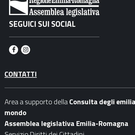
SEGUICI SUI SOCIAL
F
I
a
n
CONTATTI
c
s
e
t
b
a
Area a supporto della
C
onsulta degli emili
o
g
mondo
o
r
Assemblea legislativa Emilia-Romagna
k
a
Servizio Diritti dei Cittadini