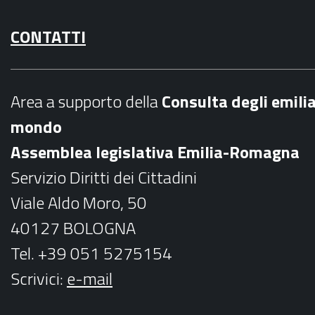
a
n
CONTATTI
c
s
e
t
b
a
Area a supporto della
C
onsulta degli emili
o
g
mondo
o
r
Assemblea legislativa Emilia-Romagna
k
a
Servizio Diritti dei Cittadini
m
Viale Aldo Moro, 50
40127 BOLOGNA
Tel. +39 051 5275154
Scrivici:
e-mail