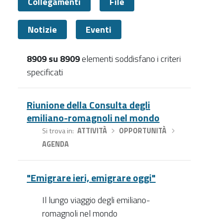
Collegamenti
File
Notizie
Eventi
8909 su 8909
elementi soddisfano i criteri
specificati
Tutti
Riunione della Consulta degli
emiliano-romagnoli nel mondo
Si trova in
ATTIVITÀ
›
OPPORTUNITÀ
›
AGENDA
"Emigrare ieri, emigrare oggi"
Il lungo viaggio degli emiliano-
romagnoli nel mondo