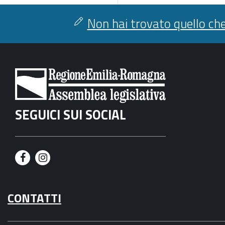
Non hai trovato quello che
SEGUICI SUI SOCIAL
F
I
a
n
CONTATTI
c
s
e
t