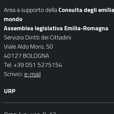
b
a
Area a supporto della
C
onsulta degli emili
o
g
mondo
o
r
Assemblea legislativa Emilia-Romagna
k
a
Servizio Diritti dei Cittadini
m
Viale Aldo Moro, 50
40127 BOLOGNA
Tel. +39 051 5275154
Scrivici:
e-mail
URP