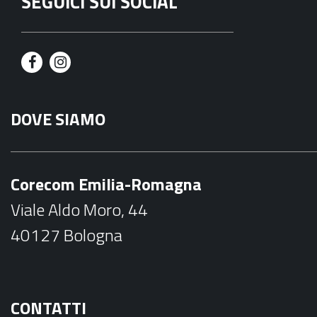
SEGUICI SUI SOCIAL
F
I
a
n
DOVE SIAMO
c
s
e
t
b
a
Corecom Emilia-Romagna
o
g
Viale Aldo Moro, 44
o
r
40127 Bologna
k
a
m
CONTATTI