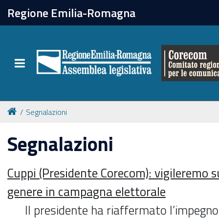
chiudi
Regione Emilia-Romagna
Il Corecom
Toggle navigation
Le attività
Segnalazioni
Segnalazioni
Cuppi (Presidente Corecom): vigileremo sul
genere in campagna elettorale
Il presidente ha riaffermato l’impegn