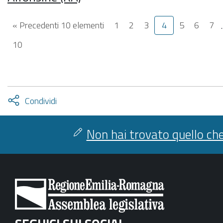
« Precedenti 10 elementi
1
2
3
4
5
6
7
.
10
Attiva
Condividi
condividi
facebook
twitter
Non hai trovato quello che