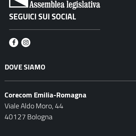
SEGUICI SUI SOCIAL
F
I
a
n
DOVE SIAMO
c
s
e
t
b
a
Corecom Emilia-Romagna
o
g
Viale Aldo Moro, 44
o
r
40127 Bologna
k
a
m