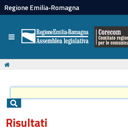
chiudi
Regione Emilia-Romagna
Il Corecom
Toggle navigation
Le attività
Risultati