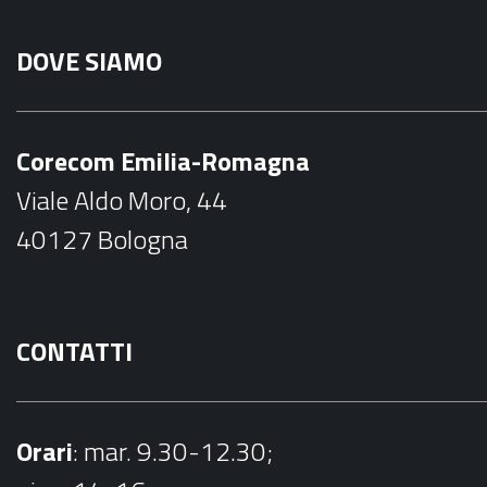
a
n
DOVE SIAMO
c
s
e
t
b
a
Corecom Emilia-Romagna
o
g
Viale Aldo Moro, 44
o
r
40127 Bologna
k
a
m
CONTATTI
Orari
: mar. 9.30-12.30;