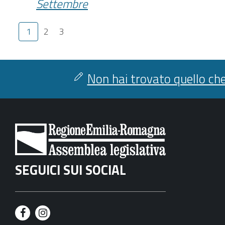
Settembre
1
2
3
Non hai trovato quello che
SEGUICI SUI SOCIAL
F
I