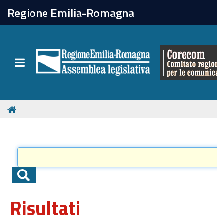
chiudi
Regione Emilia-Romagna
Il Corecom
Toggle navigation
Le attività
Risultati