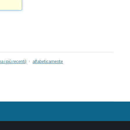
·
a i più recenti)
alfabeticamente