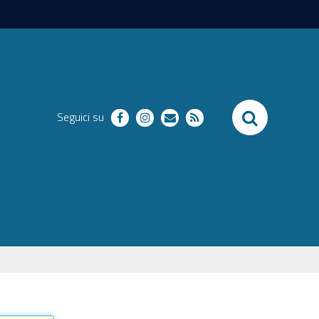
SEARCH
Seguici su
facebook
instagram
richieste
RSS