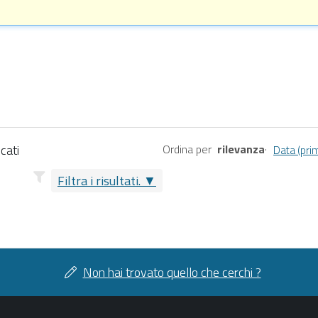
cati
Ordina per
rilevanza
·
Data (prim
Filtra i risultati.
Non hai trovato quello che cerchi ?