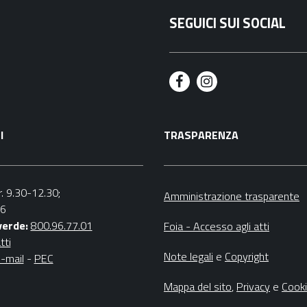
SEGUICI SUI SOCIAL
F
I
a
n
I
TRASPARENZA
c
s
e
t
b
a
r. 9.30-12.30;
Amministrazione trasparente
16
o
g
verde:
800.96.77.01
Foia - Accesso agli atti
o
r
tti
Note legali
e
Copyright
-mail
-
PEC
k
a
m
Mappa del sito
,
Privacy
e
Cook