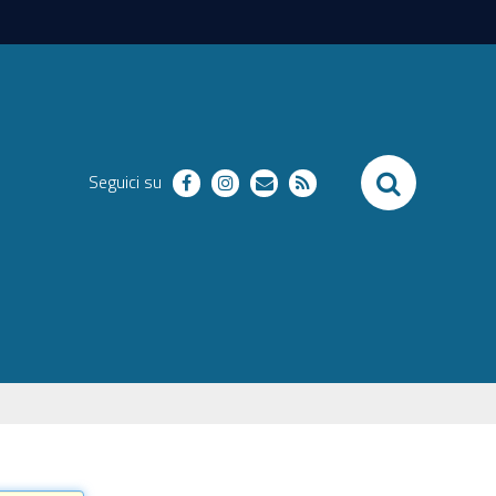
SEARCH
Seguici su
facebook
instagram
richieste
RSS