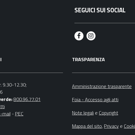
SEGUICI SUI SOCIAL
F
I
a
n
I
TRASPARENZA
c
s
e
t
b
a
r. 9.30-12.30;
Amministrazione trasparente
16
o
g
verde:
800.96.77.01
Foia - Accesso agli atti
o
r
tti
Note legali
e
Copyright
-mail
-
PEC
k
a
m
Mappa del sito
,
Privacy
e
Cook