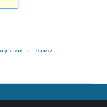
·
a i più recenti)
alfabeticamente