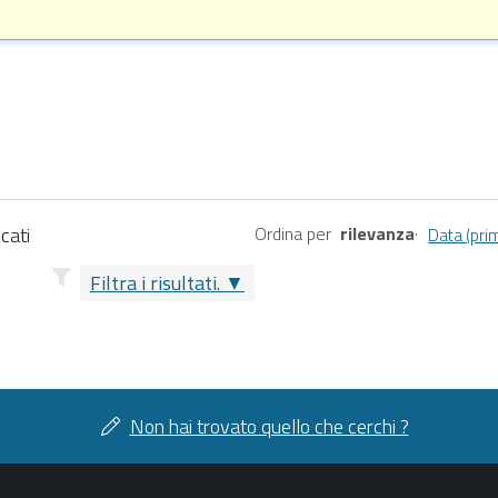
cati
Ordina per
rilevanza
·
Data (prim
Filtra i risultati.
Non hai trovato quello che cerchi ?