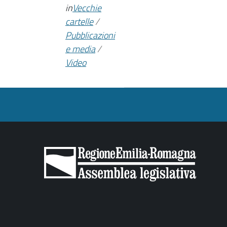
in
Vecchie
cartelle
/
Pubblicazioni
e media
/
Video