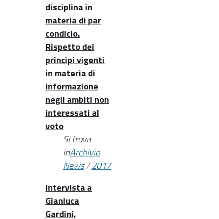
disciplina in
materia di par
condicio.
Rispetto dei
principi vigenti
in materia di
informazione
negli ambiti non
interessati al
voto
Si trova
in
Archivio
News
/
2017
Intervista a
Gianluca
Gardini,