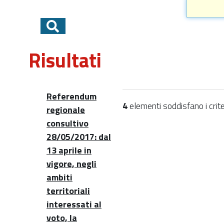
Risultati
Referendum
4
elementi soddisfano i criter
regionale
consultivo
28/05/2017: dal
13 aprile in
vigore, negli
ambiti
territoriali
interessati al
voto, la