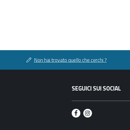
Non hai trovato quello che cerchi ?
SEGUICI SUI SOCIAL
F
I
a
n