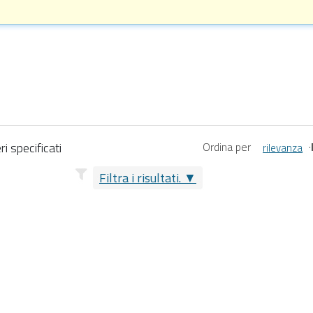
i specificati
Ordina per
·
rilevanza
Filtra i risultati.