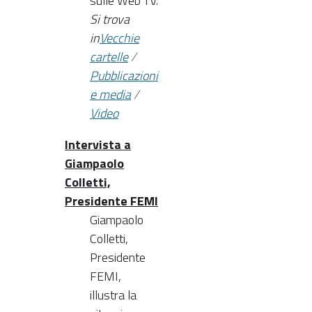
sulle Web TV.
Si trova
in
Vecchie
cartelle
/
Pubblicazioni
e media
/
Video
Intervista a
Giampaolo
Colletti,
Presidente FEMI
Giampaolo
Colletti,
Presidente
FEMI,
illustra la