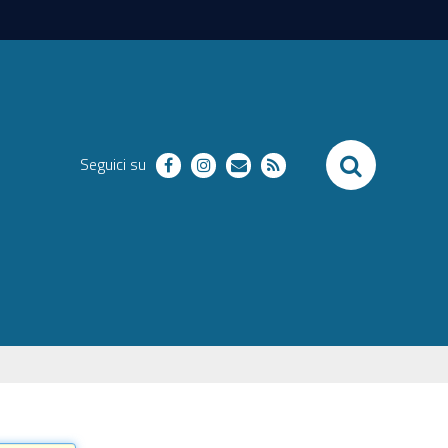
SEARCH
Seguici su
facebook
instagram
richieste
RSS