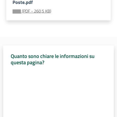
Poste.pdf
Assemblea
legislativa
(
PDF
-
260,5 KB
)
Assemblea
Attività
Argomenti
Quanto sono chiare le informazioni su
questa pagina?
Per i media
Valuta da 1 a 5 stelle
Per i cittadini