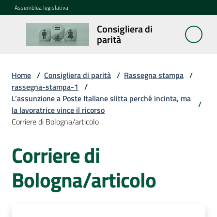
Vai al contenuto
Vai alla navigazione
Vai al footer
Assemblea legislativa
Consigliera di
Consigliera
parità
di parità
Home
/
Consigliera di parità
/
Rassegna stampa
/
Cosa
rassegna-stampa-1
/
fa
L’assunzione a Poste Italiane slitta perché incinta, ma
/
la lavoratrice vince il ricorso
Corriere di Bologna/articolo
Notizie
Corriere di
La
rete
Bologna/articolo