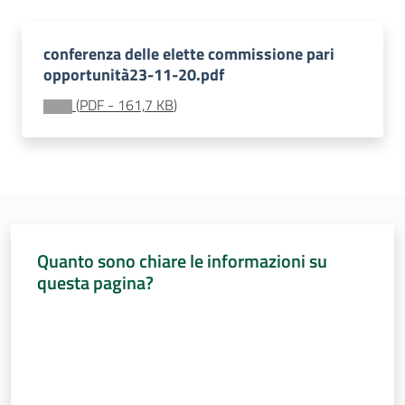
Assemblea
legislativa
conferenza delle elette commissione pari
opportunità23-11-20.pdf
Assemblea
(
PDF
-
161,7 KB
)
Attività
Argomenti
Per i media
Quanto sono chiare le informazioni su
questa pagina?
Per i cittadini
Valuta da 1 a 5 stelle