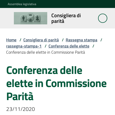
Vai al contenuto
Vai alla navigazione
Vai al footer
Assemblea legislativa
Consigliera di
Consigliera
parità
di parità
Home
/
Consigliera di parità
/
Rassegna stampa
/
Cosa
rassegna-stampa-1
/
Conferenza delle elette
/
fa
Conferenza delle elette in Commissione Parità
Conferenza delle
Notizie
elette in Commissione
La
rete
Parità
23/11/2020