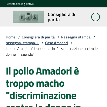
Vai al contenuto
Vai alla navigazione
Vai al footer
Assemblea legislativa
Consigliera di
Consigliera
parità
di parità
Home
/
Consigliera di parità
/
Rassegna stampa
/
Cosa
rassegna-stampa-1
/
Caso Amadori
/
fa
Il pollo Amadori è troppo macho "discriminazione contro le
donne in azienda"
Notizie
Il pollo Amadori è
La
troppo macho
rete
"discriminazione