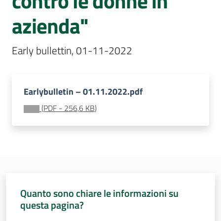
contro le donne in
Assemblea
azienda"
legislativa
Assemblea
Early bullettin, 01-11-2022
Attività
Earlybulletin – 01.11.2022.pdf
Argomenti
(
PDF
-
256,6 KB
)
Per i media
Per i cittadini
Quanto sono chiare le informazioni su
questa pagina?