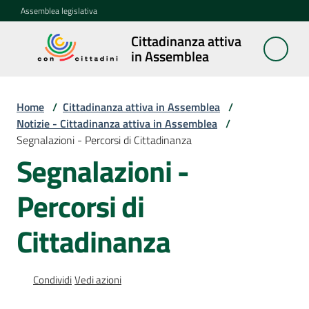
Vai al contenuto
Vai alla navigazione
Vai al footer
Assemblea legislativa
Cittadinanza attiva
Cittadinanza
in Assemblea
attiva in
Assemblea
Home
/
Cittadinanza attiva in Assemblea
/
Notizie - Cittadinanza attiva in Assemblea
/
Segnalazioni - Percorsi di Cittadinanza
Concittadini
Segnalazioni -
Porte
Percorsi di
aperte
in
Assemblea
Cittadinanza
Mostre
Condividi
Vedi azioni
itineranti