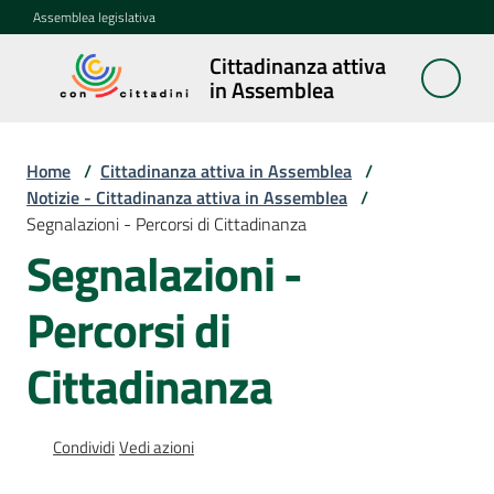
Vai al contenuto
Vai alla navigazione
Vai al footer
Assemblea legislativa
Cittadinanza attiva
Cittadinanza
in Assemblea
attiva in
Assemblea
Home
/
Cittadinanza attiva in Assemblea
/
Notizie - Cittadinanza attiva in Assemblea
/
Segnalazioni - Percorsi di Cittadinanza
Concittadini
Segnalazioni -
Porte
Percorsi di
aperte
in
Assemblea
Cittadinanza
Mostre
Condividi
Vedi azioni
itineranti