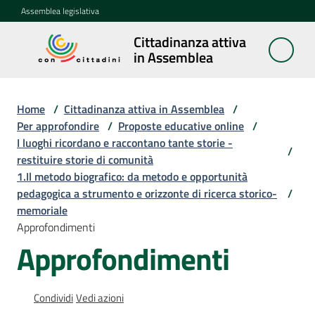
Vai al contenuto
Vai alla navigazione
Vai al footer
Assemblea legislativa
Cittadinanza attiva
Cittadinanza
in Assemblea
attiva in
Assemblea
Home
/
Cittadinanza attiva in Assemblea
/
Per approfondire
/
Proposte educative online
/
I luoghi ricordano e raccontano tante storie -
Concittadini
/
restituire storie di comunità
1.Il metodo biografico: da metodo e opportunità
Porte
pedagogica a strumento e orizzonte di ricerca storico-
/
aperte
memoriale
in
Approfondimenti
Assemblea
Approfondimenti
Mostre
itineranti
Condividi
Vedi azioni