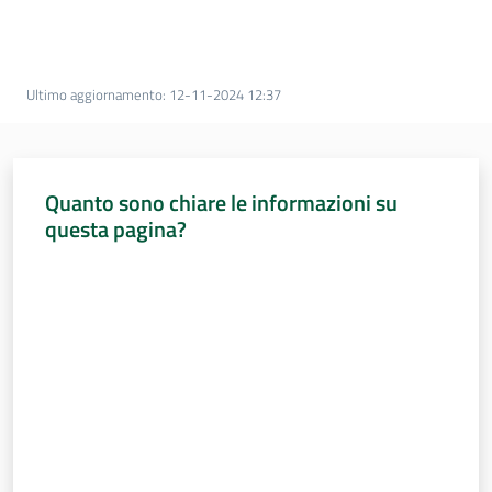
Percorsi
sulla
memoria
Ultimo aggiornamento
:
12-11-2024 12:37
Seguici
su
Quanto sono chiare le informazioni su
questa pagina?
Valuta da 1 a 5 stelle
Assemblea
legislativa